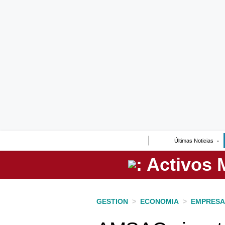
Lo último
Peru Quiosco
Portada
Empresas
Management & Empleo
Economía
Últimas Noticias
Mercados
Perú
Política
GESTION
>
ECONOMIA
>
EMPRESA
Tu Dinero