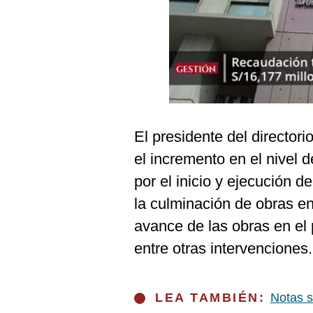
Podcast
Gestión TV
Videos
Fotogalerías
El presidente del director
gestion.pe
el incremento en el nivel 
por el inicio y ejecución d
¿quiénes
Somos?
la culminación de obras en
Términos
avance de las obras en el
Y
Condiciones
entre otras intervenciones.
Política
De
Privacidad
LEA TAMBIÉN:
Notas s
Politica