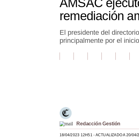
AMSAC ejecutó 
Finanzas Personales
remediación am
Inmobiliarias
El presidente del director
Plus G
principalmente por el inic
Opinión
Editorial
Pregunta de hoy
Blogs
Únete a nuestro canal
Tendencias
Lujo
Viajes
Redacción Gestión
Moda
18/04/2023 12H51
- ACTUALIZADO A 20/04/