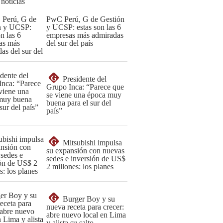
 noticias
PwC Perú, G de Gestión
y UCSP: estas son las 6
empresas más admiradas
del sur del país
G
Presidente del
Grupo Inca: “Parece que
se viene una época muy
buena para el sur del
país”
G
Mitsubishi impulsa
su expansión con nuevas
sedes e inversión de US$
2 millones: los planes
G
Burger Boy y su
nueva receta para crecer:
abre nuevo local en Lima
y alista su salto