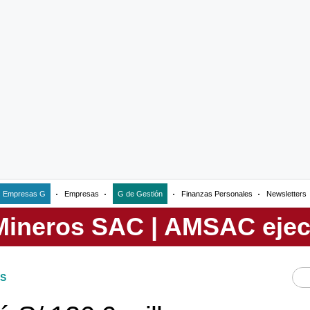
Empresas G
Empresas
G de Gestión
Finanzas Personales
Newsletters
S