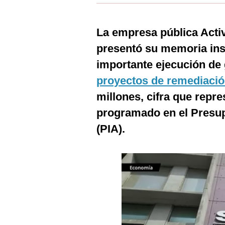
Estilos
Mundo
La empresa pública Act
presentó su memoria ins
EEUU
importante ejecución de g
México
proyectos de remediaci
España
millones, cifra que repr
Internacional
programado en el Presup
(PIA).
Tecnología
Club del Suscriptor
Mix
G de Gestión
Notas Contratadas