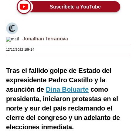
Suscríbete a YouTube
Moda
Estilos
Mundo
Jonathan Terranova
EEUU
12/12/2022 18H14
México
Tras el fallido golpe de Estado del
España
expresidente Pedro Castillo y la
Internacional
asunción de
Dina Boluarte
como
Tecnología
presidenta, iniciaron protestas en el
Club del Suscriptor
norte y sur del país reclamando el
cierre del congreso y un adelanto de
Mix
elecciones inmediata.
G de Gestión