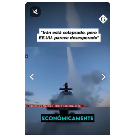
Notas Contratadas
Podcast
Gestión TV
Videos
Fotogalerías
gestion.pe
¿quiénes
Somos?
Términos
Y
Condiciones
Política
De
Privacidad