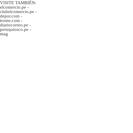
VISITE TAMBIÉN:
elcomercio.pe
-
clubelcomercio.pe
-
depor.com
-
trome.com
-
diariocorreo.pe
-
peruquiosco.pe
-
mag