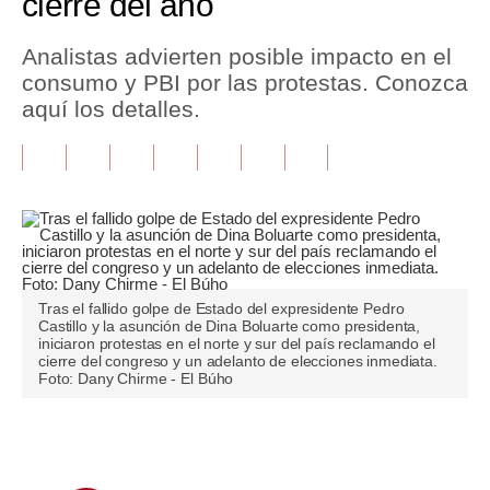
cierre del año
Tu Dinero
Analistas advierten posible impacto en el
consumo y PBI por las protestas. Conozca
Finanzas Personales
aquí los detalles.
Inmobiliarias
Plus G
Opinión
Editorial
Pregunta de hoy
Tras el fallido golpe de Estado del expresidente Pedro
Castillo y la asunción de Dina Boluarte como presidenta,
iniciaron protestas en el norte y sur del país reclamando el
Blogs
cierre del congreso y un adelanto de elecciones inmediata.
Foto: Dany Chirme - El Búho
Tendencias
Lujo
Únete a nuestro canal
Viajes