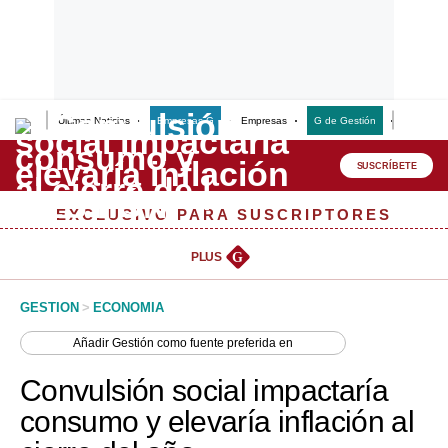
Últimas Noticias
Empresas G
Empresas
G de Gestión
Finanzas
Lo último
Peru Quiosco
SUSCRÍBETE
Portada
EXCLUSIVO PARA SUSCRIPTORES
Empresas
PLUS
G
Management & Empleo
GESTION
>
ECONOMIA
Economía
Añadir
Gestión
como fuente preferida en
Mercados
Convulsión social impactaría
Perú
consumo y elevaría inflación al
Política