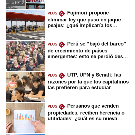
Fujimori propone
PLUS
G
eliminar ley que puso en jaque
peajes: ¿qué implicaría los
usuarios?
Perú se “bajó del barco”
PLUS
G
de crecimiento de países
emergentes: esto se perdió desde
2022
UTP, UPN y Senati: las
PLUS
G
razones por la que los capitalinos
las prefieren para estudiar
Peruanos que venden
PLUS
G
propiedades, reciben herencia o
utilidades: ¿cuál es su nueva
inversión clave?