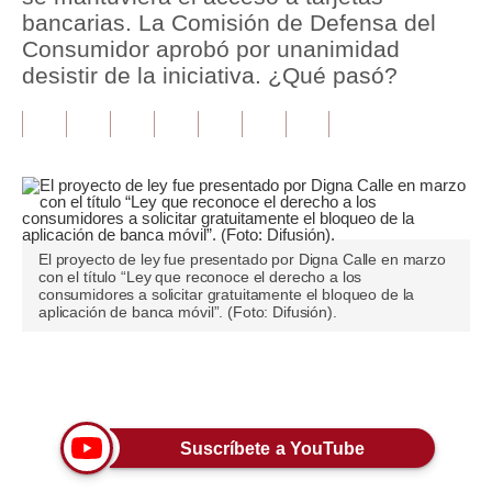
bancarias. La Comisión de Defensa del
Tu Dinero
Consumidor aprobó por unanimidad
desistir de la iniciativa. ¿Qué pasó?
Finanzas Personales
Inmobiliarias
Plus G
Opinión
El proyecto de ley fue presentado por Digna Calle en marzo
Editorial
con el título “Ley que reconoce el derecho a los
consumidores a solicitar gratuitamente el bloqueo de la
Pregunta de hoy
aplicación de banca móvil”. (Foto: Difusión).
Blogs
Únete a nuestro canal
Tendencias
Lujo
Suscríbete a YouTube
Viajes