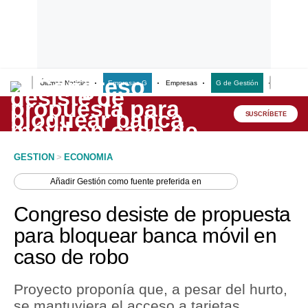
Últimas Noticias
Empresas G
Empresas
G de Gestión
Finanzas
Lo último
Peru Quiosco
SUSCRÍBETE
Portada
GESTION
>
ECONOMIA
Empresas
Añadir
Gestión
como fuente preferida en
Management & Empleo
Congreso desiste de propuesta
Economía
para bloquear banca móvil en
caso de robo
Mercados
Perú
Proyecto proponía que, a pesar del hurto,
se mantuviera el acceso a tarjetas
Política