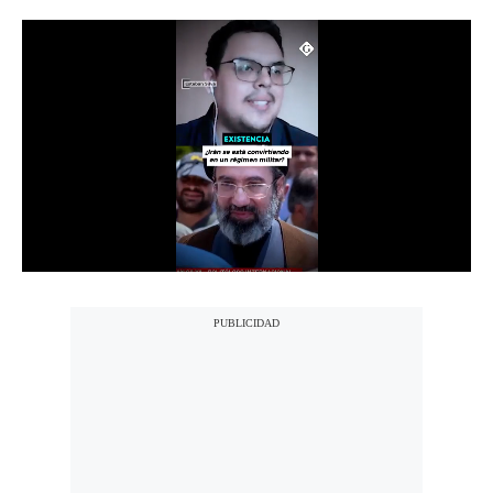
Notas Contratadas
Podcast
Gestión TV
Videos
Fotogalerías
gestion.pe
¿quiénes
Somos?
Términos
Y
Condiciones
Política
De
Privacidad