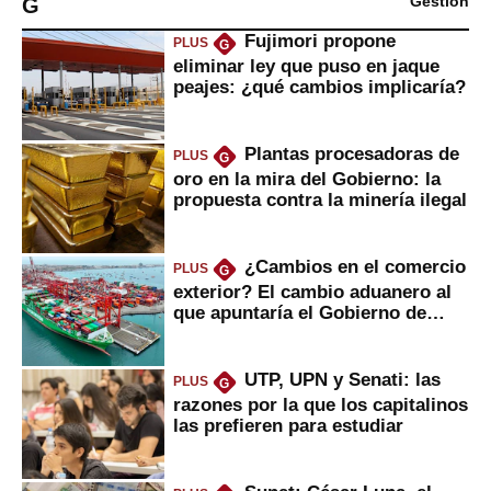
G
Gestión
Fujimori propone
PLUS
G
eliminar ley que puso en jaque
peajes: ¿qué cambios implicaría?
Plantas procesadoras de
PLUS
G
oro en la mira del Gobierno: la
propuesta contra la minería ilegal
¿Cambios en el comercio
PLUS
G
exterior? El cambio aduanero al
que apuntaría el Gobierno de
Fujimori
UTP, UPN y Senati: las
PLUS
G
razones por la que los capitalinos
las prefieren para estudiar