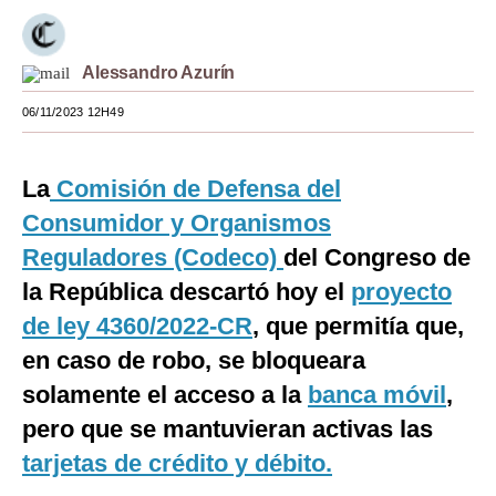
Moda
Alessandro Azurín
Estilos
06/11/2023 12H49
Mundo
EEUU
La
Comisión de Defensa del
México
Consumidor y Organismos
Reguladores (Codeco)
del Congreso de
España
la República descartó hoy el
proyecto
Internacional
de ley 4360/2022-CR
, que permitía que,
Tecnología
en caso de robo, se bloqueara
Club del Suscriptor
solamente el acceso a la
banca móvil
,
pero que se mantuvieran activas las
Mix
tarjetas de crédito y débito.
G de Gestión