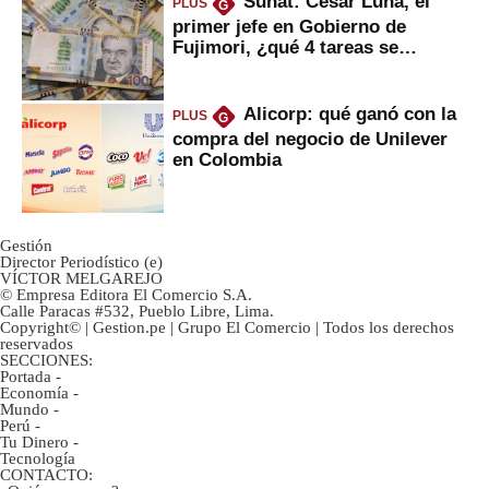
Sunat: César Luna, el
PLUS
G
primer jefe en Gobierno de
Fujimori, ¿qué 4 tareas se
marcan urgentes?
Alicorp: qué ganó con la
PLUS
G
compra del negocio de Unilever
en Colombia
Gestión
Director Periodístico (e)
VÍCTOR MELGAREJO
© Empresa Editora El Comercio S.A.
Calle Paracas #532, Pueblo Libre, Lima.
Copyright© | Gestion.pe | Grupo El Comercio | Todos los derechos
reservados
SECCIONES:
Portada
-
Economía
-
Mundo
-
Perú
-
Tu Dinero
-
Tecnología
CONTACTO: