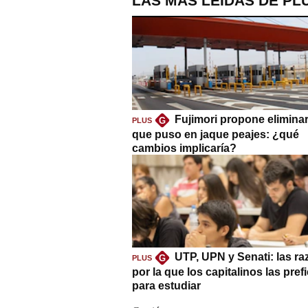
LAS MÁS LEÍDAS DE PL
Fujimori propone eliminar
G
PLUS
que puso en jaque peajes: ¿qué
cambios implicaría?
UTP, UPN y Senati: las r
G
PLUS
por la que los capitalinos las pref
para estudiar