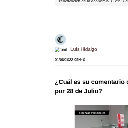
reactivación de la economía. (Foto: 
Estilos
Mundo
Únete a nuestro canal
EEUU
México
Luis Hidalgo
España
01/08/2022 05H40
Internacional
Tecnología
¿Cuál es su comentario d
Club del Suscriptor
por 28 de Julio?
Mix
G de Gestión
Notas Contratadas