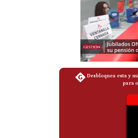
Podcast
Gestión TV
Videos
Fotogalerías
gestion.pe
¿quiénes
Somos?
Términos
Y
Condiciones
Política
De
Privacidad
Politica