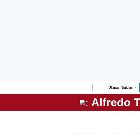
Lo último
Peru Quiosco
Portada
Empresas
Management & Empleo
Economía
Últimas Noticias
Mercados
Perú
Política
Tu Dinero