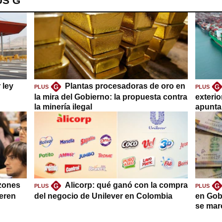
US G
 ley
Plantas procesadoras de oro en
G
G
PLUS
PLUS
la mira del Gobierno: la propuesta contra
exteri
la minería ilegal
apuntar
azones
Alicorp: qué ganó con la compra
G
G
PLUS
PLUS
ieren
del negocio de Unilever en Colombia
en Gob
se mar