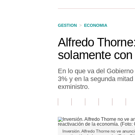
Finanzas Personales
Inmobiliarias
GESTION
>
ECONOMIA
Plus G
Alfredo Thorne:
Opinión
solamente con 
Editorial
Pregunta de hoy
En lo que va del Gobierno 
3% y en la segunda mitad 
Blogs
exministro.
Tendencias
Lujo
Viajes
Moda
Inversión. Alfredo Thorne no ve anunci