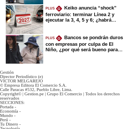
Keiko anuncia “shock”
PLUS
G
ferroviario: terminar Línea 2 y
ejecutar la 3, 4, 5 y 6; ¿habrá
avances?
Bancos se pondrán duros
PLUS
G
con empresas por culpa de El
Niño, ¿por qué será bueno para
ahorristas?
Gestión
Director Periodístico (e)
VÍCTOR MELGAREJO
© Empresa Editora El Comercio S.A.
Calle Paracas #532, Pueblo Libre, Lima.
Copyright© | Gestion.pe | Grupo El Comercio | Todos los derechos
reservados
SECCIONES:
Portada
-
Economía
-
Mundo
-
Perú
-
Tu Dinero
-
Tecnología