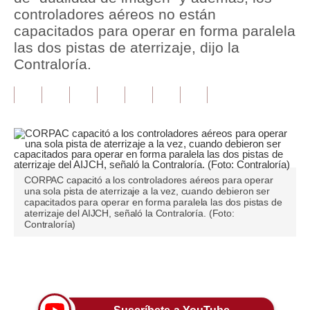
controladores aéreos no están
Tu Dinero
capacitados para operar en forma paralela
las dos pistas de aterrizaje, dijo la
Finanzas Personales
Contraloría.
Inmobiliarias
Plus G
Opinión
Editorial
CORPAC capacitó a los controladores aéreos para operar
una sola pista de aterrizaje a la vez, cuando debieron ser
Pregunta de hoy
capacitados para operar en forma paralela las dos pistas de
aterrizaje del AIJCH, señaló la Contraloría. (Foto:
Blogs
Contraloría)
Tendencias
Únete a nuestro canal
Lujo
Viajes