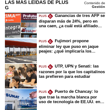
LAS MÁS LEÍDAS DE PLUS
Contenido de
G
Gestión
Ganancias de tres AFP se
PLUS
G
disparan más de 24%, pero en
una caen, ¿a cuál está afiliado
usted?
Fujimori propone
PLUS
G
eliminar ley que puso en jaque
peajes: ¿qué implicaría los
usuarios?
UTP, UPN y Senati: las
PLUS
G
razones por la que los capitalinos
las prefieren para estudiar
Puerto de Chancay: lo
PLUS
G
que trae la marcha blanca por
uso de tecnología de EE.UU. en
mercancías