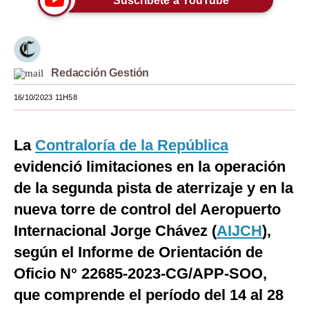
Suscríbete a YouTube
Moda
Estilos
Redacción Gestión
Mundo
16/10/2023 11H58
EEUU
México
La
Contraloría de la República
España
evidenció limitaciones en la operación
de la segunda pista de aterrizaje y en la
Internacional
nueva torre de control del Aeropuerto
Tecnología
Internacional Jorge Chávez (
AIJCH
),
Club del Suscriptor
según el Informe de Orientación de
Mix
Oficio N° 22685-2023-CG/APP-SOO,
que comprende el período del 14 al 28
G de Gestión