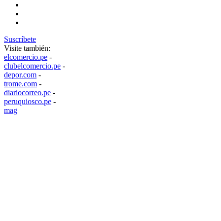
Suscríbete
Visite también:
elcomercio.pe
-
clubelcomercio.pe
-
depor.com
-
trome.com
-
diariocorreo.pe
-
peruquiosco.pe
-
mag