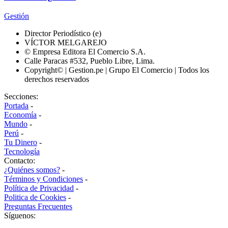
Gestión
Director Periodístico (e)
VÍCTOR MELGAREJO
© Empresa Editora El Comercio S.A.
Calle Paracas #532, Pueblo Libre, Lima.
Copyright© | Gestion.pe | Grupo El Comercio | Todos los
derechos reservados
Secciones:
Portada
-
Economía
-
Mundo
-
Perú
-
Tu Dinero
-
Tecnología
Contacto:
¿Quiénes somos?
-
Términos y Condiciones
-
Política de Privacidad
-
Politica de Cookies
-
Preguntas Frecuentes
Síguenos: