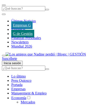
Últimas Noticias
Empresas G
Empresas
G de Gestión
Finanzas Personales
Newsletters
Mundial 2026
Suscríbete
Inicia sesión
Lo último
Peru Quiosco
Portada
Empresas
Management & Empleo
Economía
Mercados