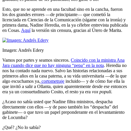
Esto, que no se aprende en una facultad sino en la cancha, fueron
los dos grandes errores —de principiante— que cometió la
licenciada en Ciencias de la Comunicación (sígame con la ironía) y
primera dama, Nadine Heredia, en la ya célebre entrevista publicada
en Cosas.
Aquí
la versión sin censura, gracias al Útero de Marita.
Imagen: Andrés Edery
Vamos por partes y seamos sinceros.
Coincido con la ministra Ana
Jara cuando dice que no hay ninguna “pepa” en la nota
. Heredia no
nos ha contado nada nuevo. Salvo las historias relacionadas a sus
primeros años en la casa paterna, a su vida universitaria —de la que
algo escuchamos ya,
cortometraje
incluido— y de cómo fue ella la
que invitó a salir a Ollanta, quien aparentemente desde ese entonces
era ya un consuetudinario Cosito, el resto ya era
vox populi.
¿Acaso no sabía usted que Nadine filtra ministros, despacha
directamente con ellos —y de paso también los “despacha” del
gabinete— o que tuvo un papel preponderante en el levantamiento
de Locumba?
¿Qué? ¿No lo sabía?