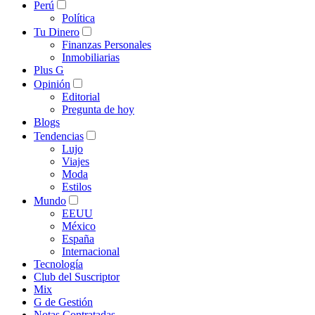
Perú
Política
Tu Dinero
Finanzas Personales
Inmobiliarias
Plus G
Opinión
Editorial
Pregunta de hoy
Blogs
Tendencias
Lujo
Viajes
Moda
Estilos
Mundo
EEUU
México
España
Internacional
Tecnología
Club del Suscriptor
Mix
G de Gestión
Notas Contratadas