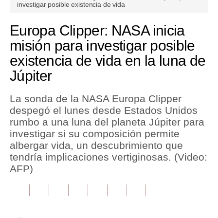
seconds
investigar posible existencia de vida
of
1
Tu Dinero
minute,
Europa Clipper: NASA inicia
21
Finanzas Personales
seconds
misión para investigar posible
existencia de vida en la luna de
Inmobiliarias
Júpiter
Plus G
Opinión
La sonda de la NASA Europa Clipper
despegó el lunes desde Estados Unidos
Editorial
rumbo a una luna del planeta Júpiter para
investigar si su composición permite
Pregunta de hoy
albergar vida, un descubrimiento que
Blogs
tendría implicaciones vertiginosas. (Video:
AFP)
Tendencias
Lujo
Viajes