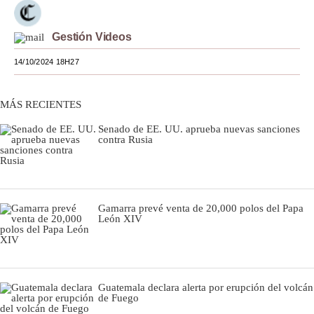
Moda
Gestión Videos
Estilos
14/10/2024 18H27
Mundo
MÁS RECIENTES
EEUU
Senado de EE. UU. aprueba nuevas sanciones
México
contra Rusia
España
Internacional
Gamarra prevé venta de 20,000 polos del Papa
Tecnología
León XIV
Club del Suscriptor
Mix
Guatemala declara alerta por erupción del volcán
de Fuego
G de Gestión