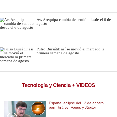
Notas Contratadas
Podcast
Av. Arequipa cambia de sentido desde el 6 de
agosto
Gestión TV
Videos
Fotogalerías
Pulso Bursátil: así se movió el mercado la
primera semana de agosto
gestion.pe
¿quiénes
Somos?
Tecnología y Ciencia + VIDEOS
Términos
Y
Condiciones
España: eclipse del 12 de agosto
permitirá ver Venus y Júpiter
Política
De
Privacidad