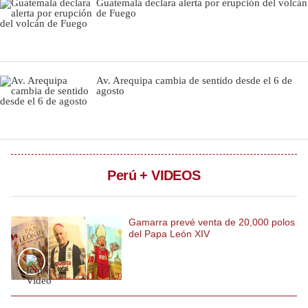
Guatemala declara alerta por erupción del volcán
de Fuego
Notas Contratadas
Podcast
Gestión TV
Av. Arequipa cambia de sentido desde el 6 de
agosto
Videos
Fotogalerías
Perú + VIDEOS
gestion.pe
¿quiénes
Somos?
Gamarra prevé venta de 20,000 polos
del Papa León XIV
Términos
Y
Condiciones
Política
De
Privacidad