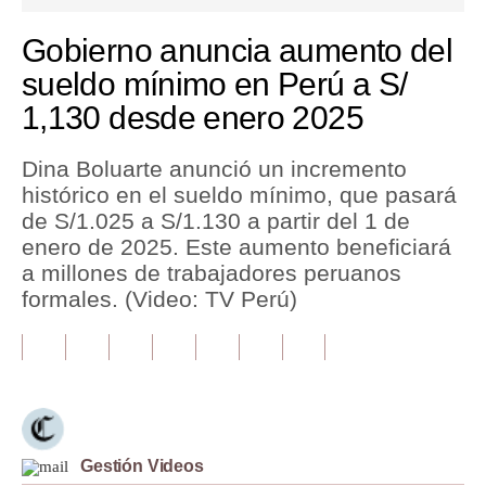
seconds
of
1
Tu Dinero
Gobierno anuncia aumento del
minute,
12
sueldo mínimo en Perú a S/
Finanzas Personales
seconds
1,130 desde enero 2025
Inmobiliarias
Dina Boluarte anunció un incremento
Plus G
histórico en el sueldo mínimo, que pasará
Opinión
de S/1.025 a S/1.130 a partir del 1 de
enero de 2025. Este aumento beneficiará
Editorial
a millones de trabajadores peruanos
formales. (Video: TV Perú)
Pregunta de hoy
Blogs
Tendencias
Lujo
Gestión Videos
Viajes