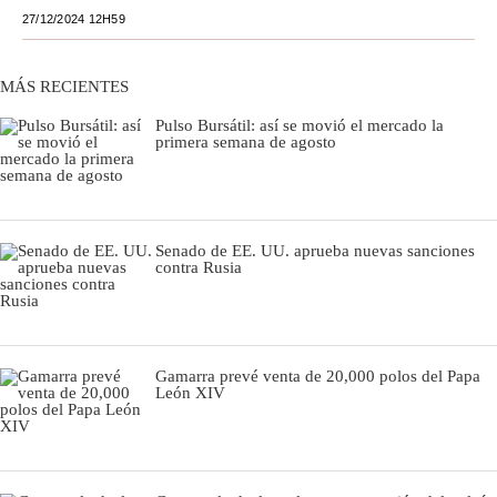
27/12/2024 12H59
Moda
Estilos
MÁS RECIENTES
Mundo
Pulso Bursátil: así se movió el mercado la
primera semana de agosto
EEUU
México
Senado de EE. UU. aprueba nuevas sanciones
España
contra Rusia
Internacional
Tecnología
Gamarra prevé venta de 20,000 polos del Papa
Club del Suscriptor
León XIV
Mix
G de Gestión