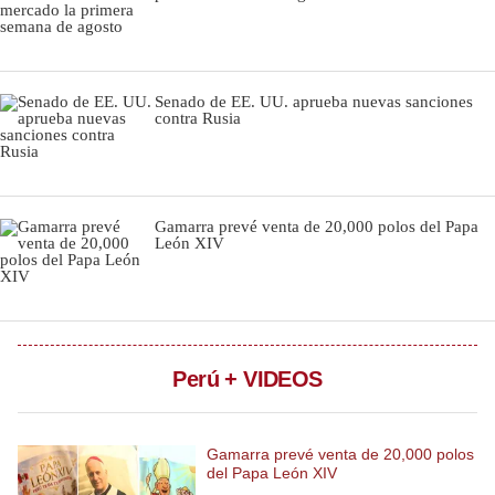
Notas Contratadas
Podcast
Senado de EE. UU. aprueba nuevas sanciones
Gestión TV
contra Rusia
Videos
Fotogalerías
Gamarra prevé venta de 20,000 polos del Papa
León XIV
gestion.pe
¿quiénes
Somos?
Perú + VIDEOS
Términos
Y
Condiciones
Gamarra prevé venta de 20,000 polos
Política
del Papa León XIV
De
Privacidad