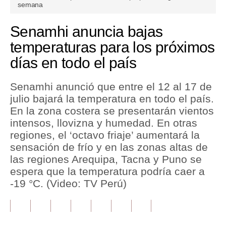
seconds
semana
of
2
Tu Dinero
minutes,
Senamhi anuncia bajas
11
Finanzas Personales
seconds
temperaturas para los próximos
días en todo el país
Inmobiliarias
Plus G
Senamhi anunció que entre el 12 al 17 de
julio bajará la temperatura en todo el país.
Opinión
En la zona costera se presentarán vientos
Editorial
intensos, llovizna y humedad. En otras
regiones, el ‘octavo friaje’ aumentará la
Pregunta de hoy
sensación de frío y en las zonas altas de
las regiones Arequipa, Tacna y Puno se
Blogs
espera que la temperatura podría caer a
Tendencias
-19 °C. (Video: TV Perú)
Lujo
Viajes