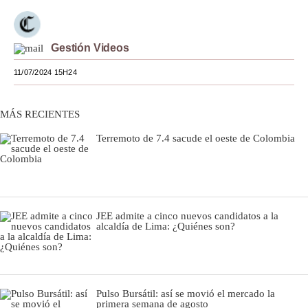
Moda
Gestión Videos
Estilos
11/07/2024 15H24
Mundo
EEUU
MÁS RECIENTES
México
Terremoto de 7.4 sacude el oeste de Colombia
España
Internacional
Tecnología
JEE admite a cinco nuevos candidatos a la
alcaldía de Lima: ¿Quiénes son?
Club del Suscriptor
Mix
Pulso Bursátil: así se movió el mercado la
G de Gestión
primera semana de agosto