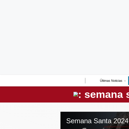
Lo último
Peru Quiosco
Portada
Empresas
Management & Empleo
Economía
Últimas Noticias
Mercados
Perú
Política
Tu Dinero