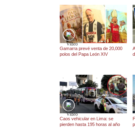
Podcast
Gestión TV
Videos
Fotogalerías
Gamarra prevé venta de 20,000
A
polos del Papa León XIV
d
gestion.pe
¿quiénes
Somos?
Términos
Y
Condiciones
Política
De
Caos vehicular en Lima: se
F
Privacidad
pierden hasta 195 horas al año
p
Politica