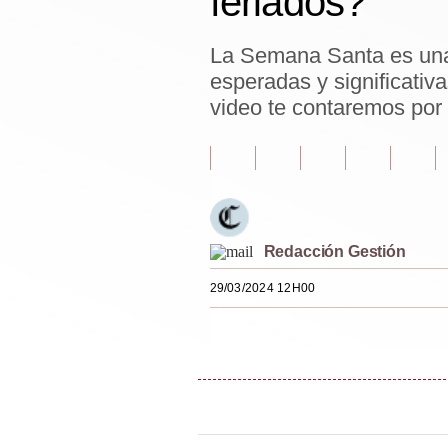
feriados?
Estilos
La Semana Santa es una 
Mundo
esperadas y significativa
EEUU
video te contaremos por 
México
España
Internacional
Redacción Gestión
Tecnología
29/03/2024 12H00
Club del Suscriptor
Mix
G de Gestión
Notas Contratadas