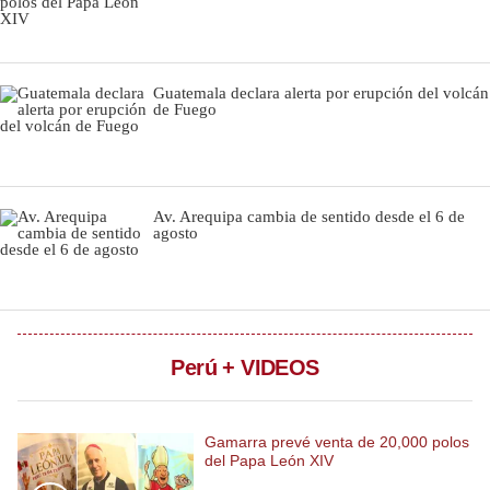
Notas Contratadas
Podcast
Guatemala declara alerta por erupción del volcán
de Fuego
Gestión TV
Videos
Fotogalerías
Av. Arequipa cambia de sentido desde el 6 de
agosto
gestion.pe
¿quiénes
Somos?
Perú + VIDEOS
Términos
Y
Condiciones
Gamarra prevé venta de 20,000 polos
Política
del Papa León XIV
De
Privacidad