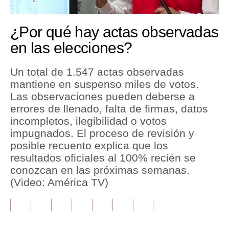
00:00
/
01:28
Tu Dinero
¿Por qué hay actas observadas
Finanzas Personales
en las elecciones?
Inmobiliarias
Un total de 1.547 actas observadas
Plus G
mantiene en suspenso miles de votos.
Las observaciones pueden deberse a
Opinión
errores de llenado, falta de firmas, datos
incompletos, ilegibilidad o votos
Editorial
impugnados. El proceso de revisión y
Pregunta de hoy
posible recuento explica que los
resultados oficiales al 100% recién se
Blogs
conozcan en las próximas semanas.
(Video: América TV)
Tendencias
Lujo
Viajes