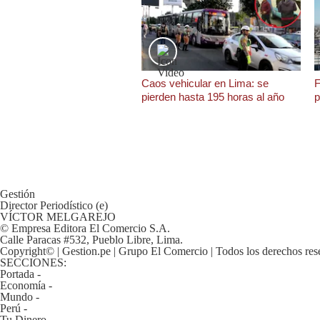
De
Cookies
Preguntas
Frecuentes
Caos vehicular en Lima: se
F
pierden hasta 195 horas al año
p
Gestión
Director Periodístico (e)
VÍCTOR MELGAREJO
© Empresa Editora El Comercio S.A.
Calle Paracas #532, Pueblo Libre, Lima.
Copyright© | Gestion.pe | Grupo El Comercio | Todos los derechos res
SECCIONES:
Portada
-
Economía
-
Mundo
-
Perú
-
Tu Dinero
-