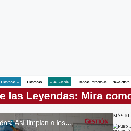
Empresas G
Empresas
G de Gestión
Finanzas Personales
Newsletters
MÁS RE
Parque de las Leyendas: Así limpian a los animales afectados por el derrame de petróleo