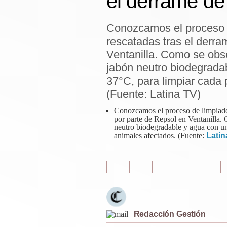
el derrame de
Estilos
Conozcamos el proceso d
Mundo
rescatadas tras el derra
EEUU
Ventanilla. Como se obser
jabón neutro biodegrada
México
37°C, para limpiar cada 
España
(Fuente: Latina TV)
Conozcamos el proceso de limpiado 
Internacional
por parte de Repsol en Ventanilla. C
neutro biodegradable y agua con un
Tecnología
animales afectados. (Fuente:
Latin
Club del Suscriptor
Mix
G de Gestión
Notas Contratadas
Redacción Gestión