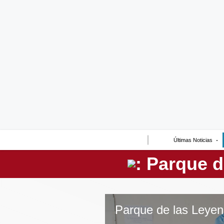
Lo último
Peru Quiosco
Portada
Empresas
Management & Empleo
Economía
Últimas Noticias
Mercados
Perú
Política
Tu Dinero