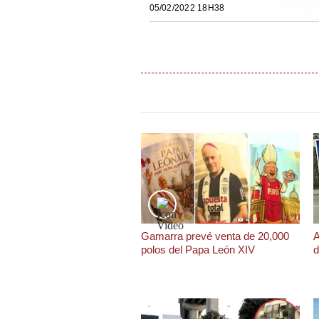
Podcast
05/02/2022 18H38
Gestión TV
Videos
Fotogalerías
gestion.pe
¿quiénes
Somos?
Términos
Y
Gamarra prevé venta de 20,000
A
Condiciones
polos del Papa León XIV
d
Política
De
Privacidad
Politica