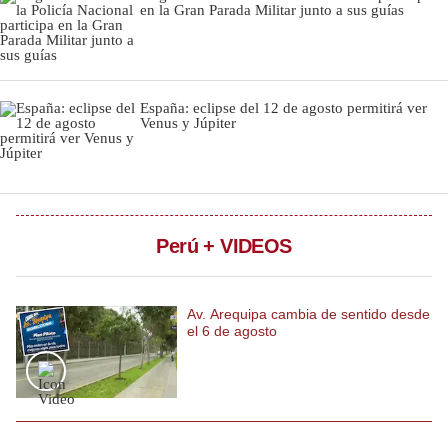
en la Gran Parada Militar junto a sus guías
Notas Contratadas
Podcast
Gestión TV
España: eclipse del 12 de agosto permitirá ver
Venus y Júpiter
Videos
Fotogalerías
Perú + VIDEOS
gestion.pe
¿quiénes
Av. Arequipa cambia de sentido desde
Somos?
el 6 de agosto
Términos
Y
Condiciones
Política
De
Privacidad