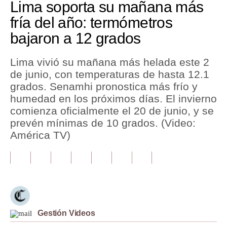
Lima soporta su mañana más
fría del año: termómetros
Tu Dinero
bajaron a 12 grados
Finanzas Personales
Inmobiliarias
Lima vivió su mañana más helada este 2
de junio, con temperaturas de hasta 12.1
Plus G
grados. Senamhi pronostica más frío y
humedad en los próximos días. El invierno
Opinión
comienza oficialmente el 20 de junio, y se
Editorial
prevén mínimas de 10 grados. (Video:
América TV)
Pregunta de hoy
Blogs
Tendencias
Lujo
Gestión Videos
Viajes