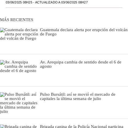
03/06/2025 08H25
- ACTUALIZADO A 03/06/2025 08H27
Moda
MÁS RECIENTES
Estilos
Guatemala declara alerta por erupción del volcán
Mundo
de Fuego
EEUU
México
Av. Arequipa cambia de sentido desde el 6 de
España
agosto
Internacional
Tecnología
Pulso Bursátil: así se movió el mercado de
capitales la última semana de julio
Club del Suscriptor
Mix
G de Gestión
Brigada canina de la Policía Nacional participa