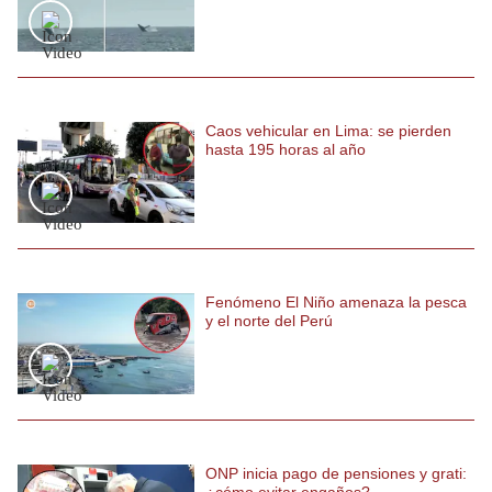
Caos vehicular en Lima: se pierden
hasta 195 horas al año
Fenómeno El Niño amenaza la pesca
y el norte del Perú
ONP inicia pago de pensiones y grati:
¿cómo evitar engaños?