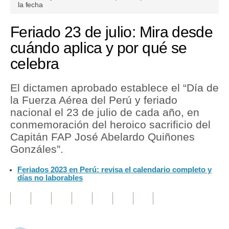
seconds
la fecha
of
1
Tu Dinero
minute,
Feriado 23 de julio: Mira desde
5
Finanzas Personales
seconds
cuándo aplica y por qué se
celebra
Inmobiliarias
Plus G
El dictamen aprobado establece el “Día de
la Fuerza Aérea del Perú y feriado
Opinión
nacional el 23 de julio de cada año, en
Editorial
conmemoración del heroico sacrificio del
Capitán FAP José Abelardo Quiñones
Pregunta de hoy
Gonzáles”.
Blogs
Feriados 2023 en Perú: revisa el calendario completo y
días no laborables
Tendencias
Lujo
Viajes