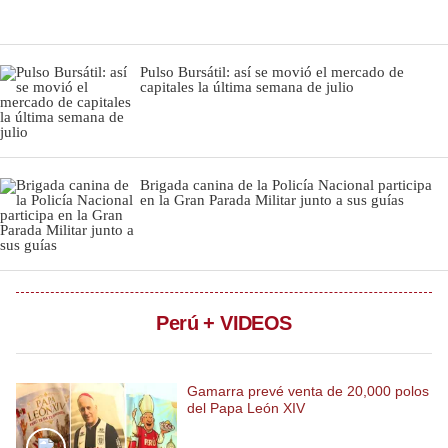
Notas Contratadas
Podcast
Pulso Bursátil: así se movió el mercado de
capitales la última semana de julio
Gestión TV
Videos
Fotogalerías
Brigada canina de la Policía Nacional participa
en la Gran Parada Militar junto a sus guías
gestion.pe
¿quiénes
Somos?
Perú + VIDEOS
Términos
Y
Condiciones
Gamarra prevé venta de 20,000 polos
del Papa León XIV
Política
De
Privacidad