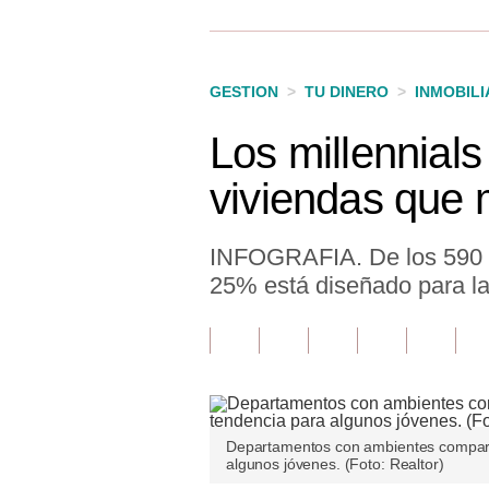
Finanzas Personales
Inmobiliarias
GESTION
>
TU DINERO
>
INMOBILI
Plus G
Los millennials
Opinión
viviendas que
Editorial
Pregunta de hoy
INFOGRAFIA. De los 590 pr
25% está diseñado para la
Blogs
Tendencias
Lujo
Viajes
Departamentos con ambientes comparti
algunos jóvenes. (Foto: Realtor)
Moda