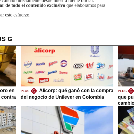
calidad directamente desde nuestra fuente oficial.
tar de todo el contenido exclusivo
que elaboramos para
ar este esfuerzo.
US G
oro en
Alicorp: qué ganó con la compra
G
G
PLUS
PLUS
a contra
del negocio de Unilever en Colombia
que pu
cambio