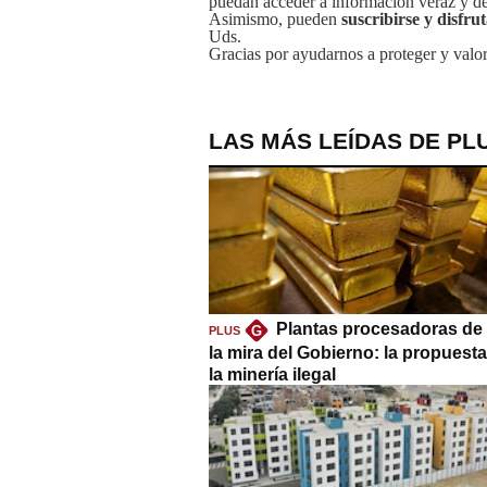
puedan acceder a información veraz y de 
Asimismo, pueden
suscribirse y disfru
Uds.
Gracias por ayudarnos a proteger y valor
LAS MÁS LEÍDAS DE PL
Plantas procesadoras de 
G
PLUS
la mira del Gobierno: la propuest
la minería ilegal