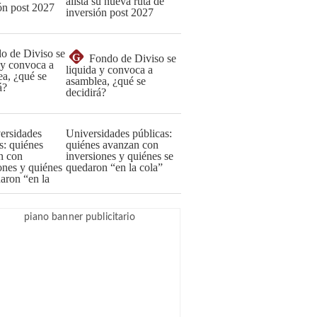
alista su nueva ruta de
inversión post 2027
G
Fondo de Diviso se
liquida y convoca a
asamblea, ¿qué se
decidirá?
Universidades públicas:
quiénes avanzan con
inversiones y quiénes se
quedaron “en la cola”