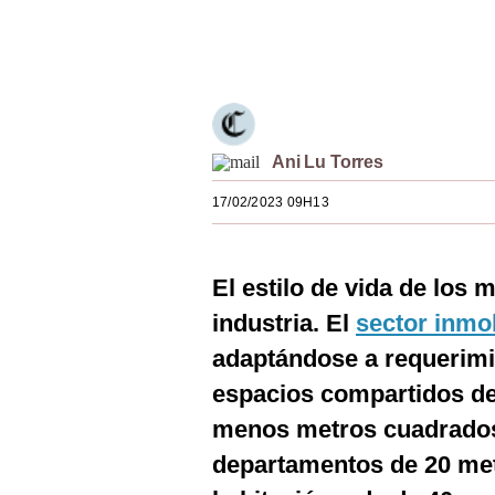
Estilos
Únete a nuestro canal
Mundo
EEUU
México
Ani Lu Torres
España
17/02/2023 09H13
Internacional
El estilo de vida de los 
Tecnología
industria. El
sector inmob
Club del Suscriptor
adaptándose a requerimi
Mix
espacios compartidos de
G de Gestión
menos metros cuadrados.
departamentos de 20 me
Notas Contratadas