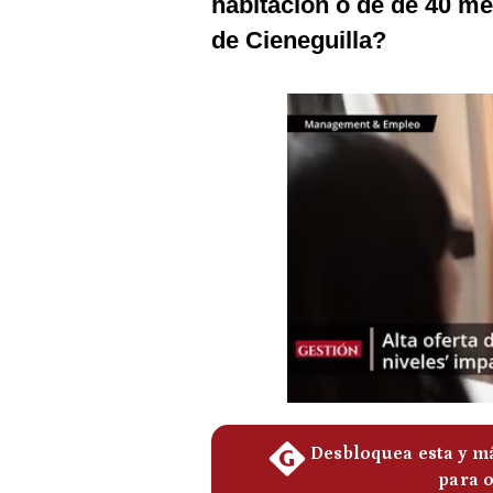
habitación o de de 40 me
Podcast
de Cieneguilla?
Gestión TV
Videos
Fotogalerías
gestion.pe
¿quiénes
Somos?
Términos
Y
Condiciones
Política
De
Privacidad
Politica