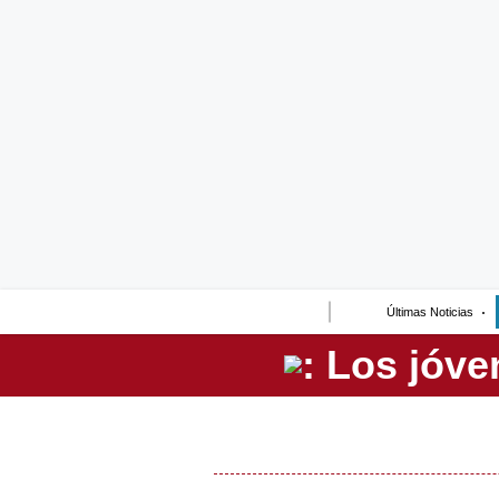
Lo último
Peru Quiosco
Portada
Empresas
Management & Empleo
Economía
Últimas Noticias
Mercados
Perú
Política
Tu Dinero