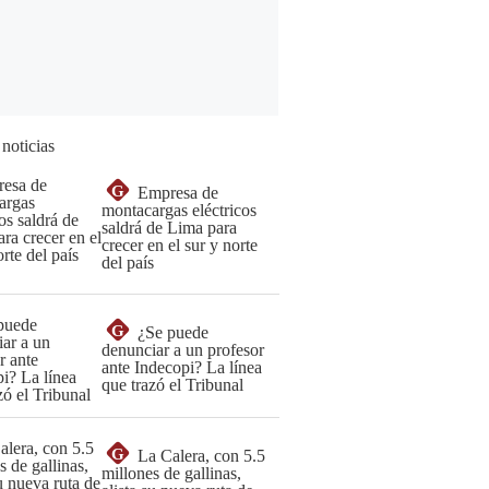
 noticias
G
Empresa de
montacargas eléctricos
saldrá de Lima para
crecer en el sur y norte
del país
G
¿Se puede
denunciar a un profesor
ante Indecopi? La línea
que trazó el Tribunal
G
La Calera, con 5.5
millones de gallinas,