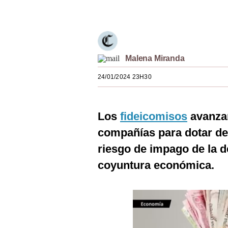
Únete a nuestro canal
Estilos
Mundo
EEUU
Malena Miranda
México
24/01/2024 23H30
España
Internacional
Los
fideicomisos
avanzan
compañías para dotar de 
Tecnología
riesgo de impago de la d
Club del Suscriptor
coyuntura económica.
Mix
G de Gestión
Notas Contratadas