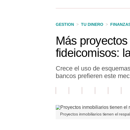
Finanzas Personales
Inmobiliarias
GESTION
>
TU DINERO
>
FINANZA
Plus G
Más proyectos 
Opinión
fideicomisos: l
Editorial
Pregunta de hoy
Crece el uso de esquemas f
bancos prefieren este me
Blogs
Tendencias
Lujo
Viajes
Proyectos inmobiliarios tienen el respa
Moda