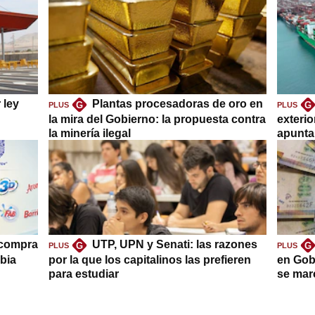
 ley
Plantas procesadoras de oro en
G
G
PLUS
PLUS
la mira del Gobierno: la propuesta contra
exteri
la minería ilegal
apuntar
 compra
UTP, UPN y Senati: las razones
G
G
PLUS
PLUS
bia
por la que los capitalinos las prefieren
en Gob
para estudiar
se mar