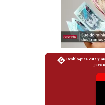
Podcast
Gestión TV
Videos
Fotogalerías
gestion.pe
¿quiénes
Somos?
Términos
Y
Condiciones
Política
De
Privacidad
Politica