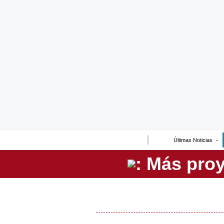
Lo último
Peru Quiosco
Portada
Empresas
Management & Empleo
Economía
Últimas Noticias
Mercados
Perú
Política
Tu Dinero