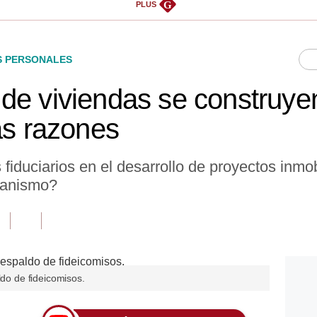
G
PLUS
S PERSONALES
de viviendas se construye
as razones
iduciarios en el desarrollo de proyectos inmob
canismo?
ldo de fideicomisos.