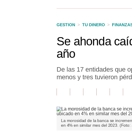
Finanzas Personales
Inmobiliarias
GESTION
>
TU DINERO
>
FINANZA
Plus G
Se ahonda caíd
Opinión
año
Editorial
Pregunta de hoy
De las 17 entidades que o
menos y tres tuvieron pérd
Blogs
Tendencias
Lujo
Viajes
La morosidad de la banca se incremen
en 4% en similar mes del 2023. (Foto
Moda