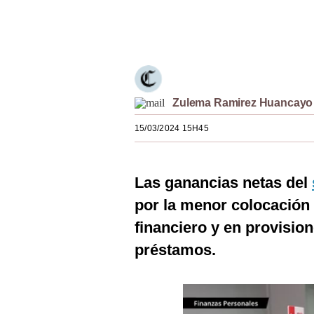
Estilos
Únete a nuestro canal
Mundo
EEUU
México
Zulema Ramirez Huancayo
España
15/03/2024 15H45
Internacional
Las ganancias netas del
Tecnología
por la menor colocación
Club del Suscriptor
financiero y en provisio
Mix
préstamos.
G de Gestión
Notas Contratadas