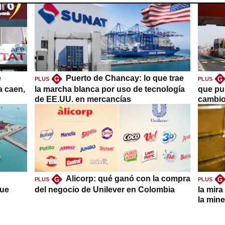
e
Puerto de Chancay: lo que trae
G
G
PLUS
PLUS
a caen,
la marcha blanca por uso de tecnología
que pu
de EE.UU. en mercancías
cambio
Alicorp: qué ganó con la compra
G
G
PLUS
PLUS
que
del negocio de Unilever en Colombia
la mira
la mine