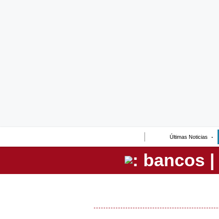
Lo último
Peru Quiosco
Portada
Empresas
Management & Empleo
Economía
Últimas Noticias
Mercados
Perú
Política
Tu Dinero