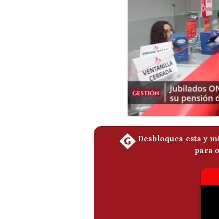
Podcast
Gestión TV
Videos
Fotogalerías
gestion.pe
¿quiénes
Somos?
Términos
Y
Condiciones
Política
De
Privacidad
Politica