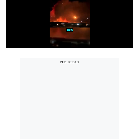
Notas Contratadas
Podcast
Gestión TV
Videos
Fotogalerías
gestion.pe
¿quiénes
Somos?
Términos
Y
Condiciones
Política
De
Privacidad