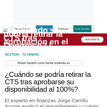
Últimas Noticias
Empresas G
Empresas
G de Gestión
Finanzas
Lo último
Peru Quiosco
SUSCRÍBETE
Portada
GESTION
>
TU DINERO
Empresas
Añadir
Gestión
como fuente preferida en
Management & Empleo
¿Cuándo se podría retirar la
Economía
CTS tras aprobarse su
disponibilidad al 100%?
Mercados
Perú
El experto en finanzas Jorge Carrillo
Acosta explicó el procedimiento y cuánto
Política