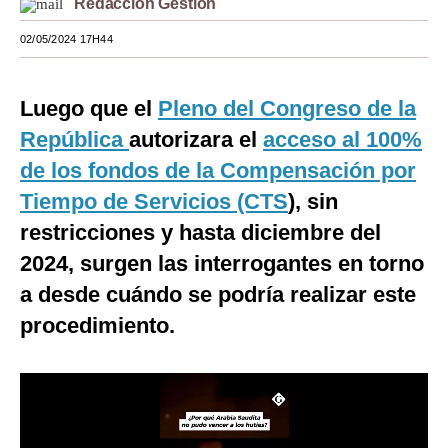
Redacción Gestión
Moda
02/05/2024 17H44
Estilos
Luego que el
Pleno del Congreso de la
Mundo
República
autorizara el
acceso al 100%
EEUU
de los fondos de la Compensación por
México
Tiempo de Servicios (CTS
), sin
restricciones y hasta diciembre del
España
2024, surgen las interrogantes en torno
Internacional
a desde cuándo se podría realizar este
Tecnología
procedimiento.
Club del Suscriptor
Mix
G de Gestión