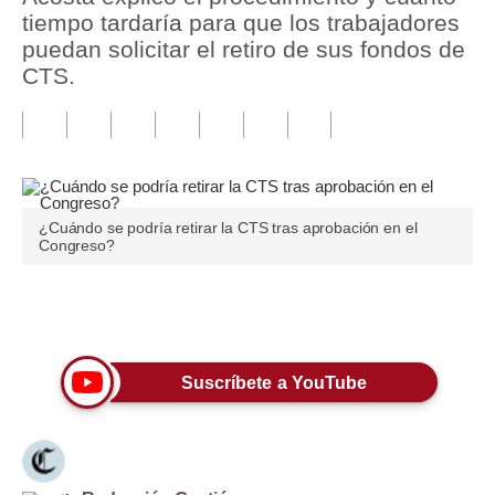
tiempo tardaría para que los trabajadores
Tu Dinero
puedan solicitar el retiro de sus fondos de
CTS.
Finanzas Personales
Inmobiliarias
Plus G
Opinión
¿Cuándo se podría retirar la CTS tras aprobación en el
Congreso?
Editorial
Pregunta de hoy
Únete a nuestro canal
Blogs
Suscríbete a YouTube
Tendencias
Lujo
Viajes