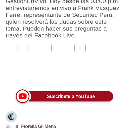
GestiónEnVivo. Hoy desde las 03:00 p.m.
entrevistaremos en vivo a Frank Vásquez
Tu Dinero
Ferré, representante de Securitec Perú,
quien resolverá las dudas sobre este
Finanzas Personales
tema. Pueden hacer sus preguntas a
Inmobiliarias
través del Facebook Live.
Plus G
Opinión
Editorial
Únete a nuestro canal
Pregunta de hoy
Blogs
Suscríbete a YouTube
Tendencias
Lujo
Viajes
Fiorella Gil Mena