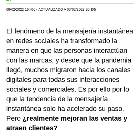
Moda
08/02/2022 15H00
- ACTUALIZADO A 08/02/2022 20H05
Estilos
El fenómeno de la mensajería instantánea
Mundo
en redes sociales ha transformado la
EEUU
manera en que las personas interactúan
con las marcas, y desde que la pandemia
México
llegó, muchos migraron hacia los canales
España
digitales para todas sus interacciones
Internacional
sociales y comerciales. Es por ello por lo
Tecnología
que la tendencia de la mensajería
instantánea solo ha acelerado su paso.
Club del Suscriptor
Pero
¿realmente mejoran las ventas y
Mix
atraen clientes?
G de Gestión