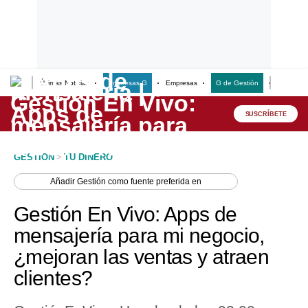
Últimas Noticias
Empresas G
Empresas
G de Gestión
Finanzas
Lo último
Peru Quiosco
SUSCRÍBETE
Portada
GESTION
>
TU DINERO
Empresas
Añadir
Gestión
como fuente preferida en
Management & Empleo
Gestión En Vivo: Apps de
Economía
mensajería para mi negocio,
¿mejoran las ventas y atraen
Mercados
clientes?
Perú
Política