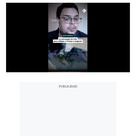
Notas Contratadas
Podcast
Gestión TV
Videos
Fotogalerías
gestion.pe
¿quiénes
Somos?
Términos
Y
Condiciones
Política
De
Privacidad