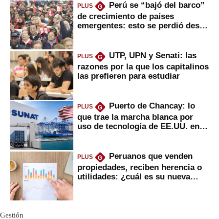
Perú se “bajó del barco”
PLUS
G
de crecimiento de países
emergentes: esto se perdió desde
2022
UTP, UPN y Senati: las
PLUS
G
razones por la que los capitalinos
las prefieren para estudiar
Puerto de Chancay: lo
PLUS
G
que trae la marcha blanca por
uso de tecnología de EE.UU. en
mercancías
Peruanos que venden
PLUS
G
propiedades, reciben herencia o
utilidades: ¿cuál es su nueva
inversión clave?
Gestión