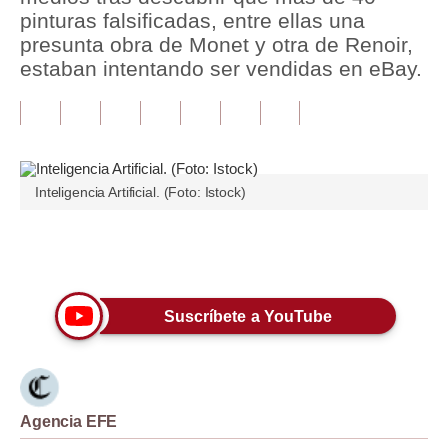
pinturas falsificadas, entre ellas una
Tu Dinero
presunta obra de Monet y otra de Renoir,
estaban intentando ser vendidas en eBay.
Finanzas Personales
Inmobiliarias
Plus G
Inteligencia Artificial. (Foto: Istock)
Opinión
Editorial
Únete a nuestro canal
Pregunta de hoy
Suscríbete a YouTube
Blogs
Tendencias
Lujo
Agencia EFE
Viajes