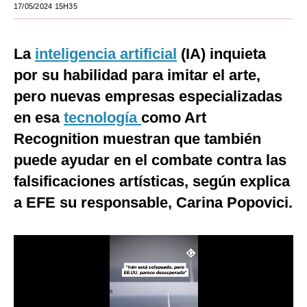
17/05/2024 15H35
Moda
Estilos
La
inteligencia artificial
(IA) inquieta
por su habilidad para imitar el arte,
Mundo
pero nuevas empresas especializadas
EEUU
en esa
tecnología
como Art
México
Recognition muestran que también
puede ayudar en el combate contra las
España
falsificaciones artísticas, según explica
Internacional
a EFE su responsable, Carina Popovici.
Tecnología
Club del Suscriptor
Mix
G de Gestión