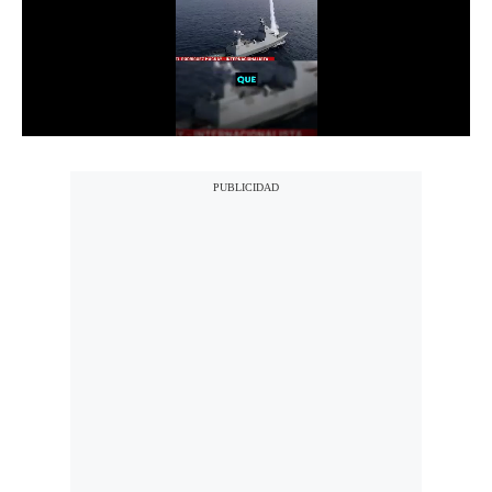
Notas Contratadas
Podcast
Gestión TV
Videos
Fotogalerías
gestion.pe
¿quiénes
Somos?
Términos
Y
Condiciones
Política
De
Privacidad