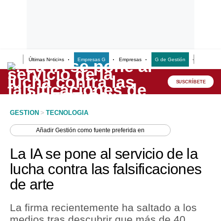
Últimas Noticias
Empresas G
Empresas
G de Gestión
Finanzas
Lo último
Peru Quiosco
SUSCRÍBETE
Portada
GESTION
>
TECNOLOGIA
Empresas
Añadir
Gestión
como fuente preferida en
Management & Empleo
La IA se pone al servicio de la
Economía
lucha contra las falsificaciones
de arte
Mercados
Perú
La firma recientemente ha saltado a los
medios tras descubrir que más de 40
Política