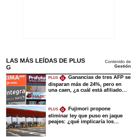
LAS MÁS LEÍDAS DE PLUS
Contenido de
G
Gestión
Ganancias de tres AFP se
PLUS
G
disparan más de 24%, pero en
una caen, ¿a cuál está afiliado
usted?
Fujimori propone
PLUS
G
eliminar ley que puso en jaque
peajes: ¿qué implicaría los
usuarios?