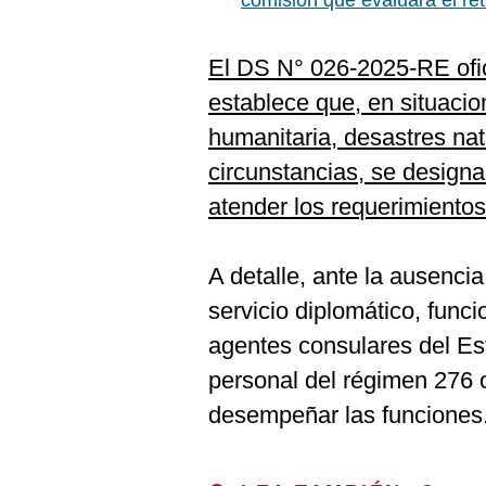
comisión que evaluará el ret
De
Cookies
Preguntas
El DS N° 026-2025-RE ofic
Frecuentes
establece que, en situaci
humanitaria, desastres nat
circunstancias, se designa
atender los requerimientos
A detalle, ante la ausenc
servicio diplomático, func
agentes consulares del Es
personal del régimen 276 
desempeñar las funciones