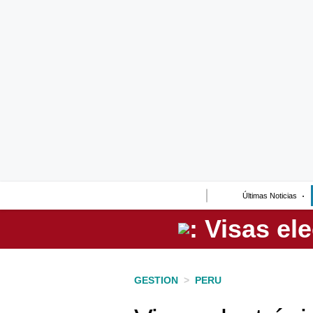
Lo último
Peru Quiosco
Portada
Empresas
Management & Empleo
Economía
Últimas Noticias
Mercados
Perú
Política
GESTION
>
PERU
Tu Dinero