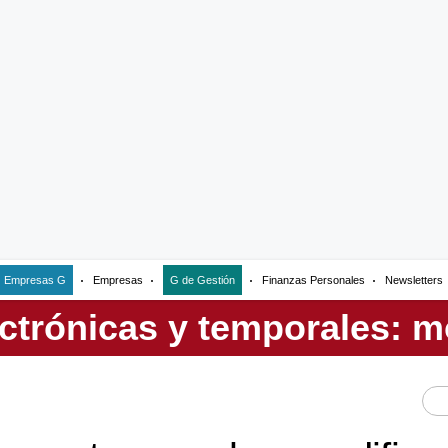
Empresas G
Empresas
G de Gestión
Finanzas Personales
Newsletters