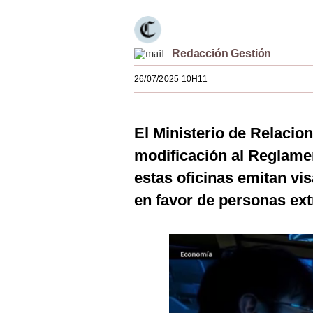
Estilos
Mundo
Redacción Gestión
EEUU
26/07/2025 10H11
México
España
El Ministerio de Relacion
modificación al Reglamen
Internacional
estas oficinas emitan vi
Tecnología
en favor de personas ext
Club del Suscriptor
Mix
G de Gestión
Notas Contratadas