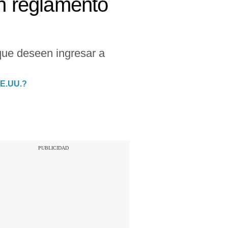
an reglamento
 que deseen ingresar a
 EE.UU.?