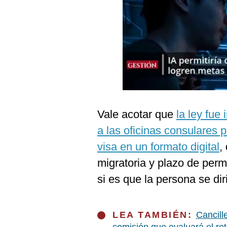
Podcast
Gestión TV
Videos
Fotogalerías
Vale acotar que
la ley fue
gestion.pe
a las oficinas consulares p
¿quiénes
Somos?
visa en un formato digital
,
Términos
migratoria y plazo de per
Y
Condiciones
si es que la persona se dir
Política
De
Privacidad
LEA TAMBIÉN:
Cancill
Politica