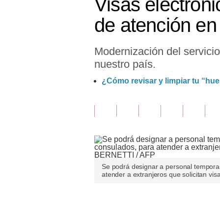
Visas electrón
Finanzas Personales
de atención en
Inmobiliarias
Modernización del servicio
Plus G
nuestro país.
Opinión
¿Cómo revisar y limpiar tu “huel
Editorial
Pregunta de hoy
Blogs
Tendencias
Se podrá designar a personal temporal
Lujo
atender a extranjeros que solicitan vi
Viajes
Únete a nuestro canal
Moda