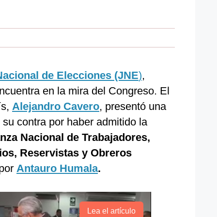
acional de Elecciones (JNE
)
,
encuentra en la mira del Congreso. El
ís,
Alejandro Cavero
, presentó una
 su contra por haber admitido la
anza Nacional de Trabajadores,
rios, Reservistas y Obreros
 por
Antauro Humala
.
Lea el artículo