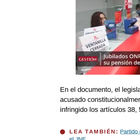
Podcast
Gestión TV
Videos
Fotogalerías
gestion.pe
¿quiénes
Somos?
En el documento, el legis
Términos
acusado constitucionalme
Y
Condiciones
infringido los artículos
38, 
Política
De
Privacidad
LEA TAMBIÉN:
Partido
Politica
el JNE