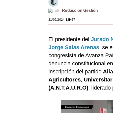
Estilos
Redacción Gestión
Mundo
21/02/2024 12H57
EEUU
México
El presidente del
Jurado N
España
Jorge Salas Arenas
, se 
congresista de Avanza Pa
Internacional
denuncia constitucional en
Tecnología
inscripción del partido
Ali
Club del Suscriptor
Agricultores, Universita
Mix
(A.N.T.A.U.R.O)
, liderado
G de Gestión
Notas Contratadas