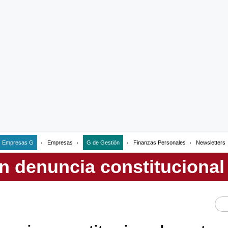
Empresas G
Empresas
G de Gestión
Finanzas Personales
Newsletters