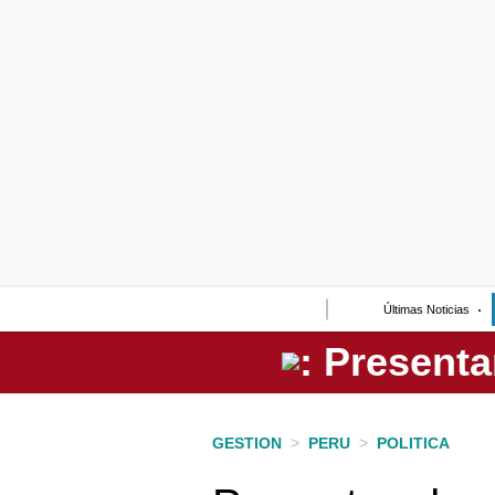
Lo último
Peru Quiosco
Portada
Empresas
Management & Empleo
Economía
Últimas Noticias
Mercados
Perú
Política
GESTION
>
PERU
>
POLITICA
Tu Dinero