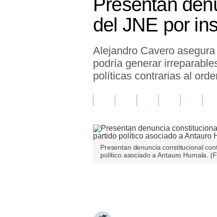
Presentan denun
Finanzas Personales
del JNE por in
Inmobiliarias
Alejandro Cavero asegura
Plus G
podría generar irreparable
Opinión
políticas contrarias al ord
Editorial
Pregunta de hoy
Blogs
Presentan denuncia constitucional contr
Tendencias
político asociado a Antauro Humala. (
Lujo
Únete a nuestro canal
Viajes
Moda