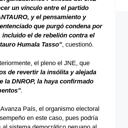
cer un vínculo entre el partido
 ANTAURO, y el pensamiento y
sentenciado que purgó condena por
incluido el de rebelión contra el
ntauro Humala Tasso”
, cuestionó.
eriormente, el pleno el JNE, que
jos de revertir la insólita y alejada
de la DNROP, la haya confirmado
mentos”
.
e Avanza País, el organismo electoral
esempeño en este caso, pues podría
s al sistema democrático peruano al