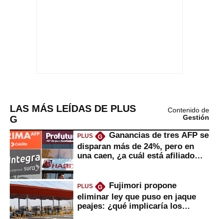
LAS MÁS LEÍDAS DE PLUS
Contenido de
G
Gestión
Ganancias de tres AFP se
PLUS
G
disparan más de 24%, pero en
una caen, ¿a cuál está afiliado
usted?
Fujimori propone
PLUS
G
eliminar ley que puso en jaque
peajes: ¿qué implicaría los
usuarios?