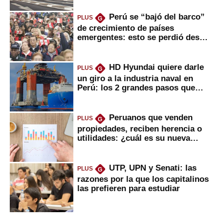
Perú se “bajó del barco”
PLUS
G
de crecimiento de países
emergentes: esto se perdió desde
2022
HD Hyundai quiere darle
PLUS
G
un giro a la industria naval en
Perú: los 2 grandes pasos que
daría
Peruanos que venden
PLUS
G
propiedades, reciben herencia o
utilidades: ¿cuál es su nueva
inversión clave?
UTP, UPN y Senati: las
PLUS
G
razones por la que los capitalinos
las prefieren para estudiar