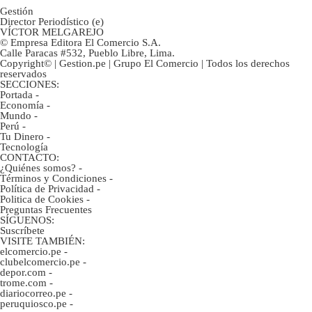
Gestión
Director Periodístico (e)
VÍCTOR MELGAREJO
© Empresa Editora El Comercio S.A.
Calle Paracas #532, Pueblo Libre, Lima.
Copyright© | Gestion.pe | Grupo El Comercio | Todos los derechos
reservados
SECCIONES:
Portada
-
Economía
-
Mundo
-
Perú
-
Tu Dinero
-
Tecnología
CONTACTO:
¿Quiénes somos?
-
Términos y Condiciones
-
Política de Privacidad
-
Politica de Cookies
-
Preguntas Frecuentes
SÍGUENOS:
Suscríbete
VISITE TAMBIÉN:
elcomercio.pe
-
clubelcomercio.pe
-
depor.com
-
trome.com
-
diariocorreo.pe
-
peruquiosco.pe
-