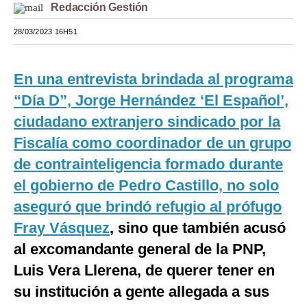
Redacción Gestión
Moda
28/03/2023 16H51
Estilos
Mundo
En una entrevista brindada al programa
“Día D”, Jorge Hernández ‘El Español’,
EEUU
ciudadano extranjero sindicado por la
México
Fiscalía como coordinador de un grupo
España
de contrainteligencia formado durante
el gobierno de Pedro Castillo, no solo
Internacional
aseguró que brindó refugio al prófugo
Tecnología
Fray Vásquez
, sino que también acusó
Club del Suscriptor
al excomandante general de la PNP,
Mix
Luis Vera Llerena, de querer tener en
su institución a gente allegada a sus
G de Gestión