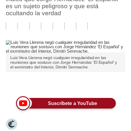
es un sujeto peligroso y que está
Tu Dinero
ocultando la verdad
Finanzas Personales
Inmobiliarias
Plus G
Opinión
Luis Vera Llerena negó cualquier irregularidad en las
reuniones que sostuvo con Jorge Hernández 'El Español' y
el exministro del Interior, Dimitri Senmache.
Editorial
Pregunta de hoy
Únete a nuestro canal
Blogs
Suscríbete a YouTube
Tendencias
Lujo
Viajes