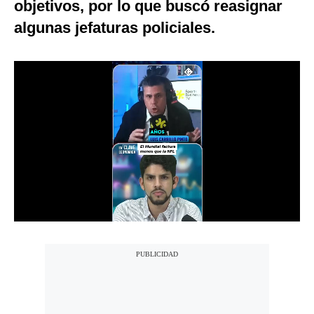
objetivos, por lo que buscó reasignar
Notas Contratadas
algunas jefaturas policiales.
Podcast
Gestión TV
Videos
Fotogalerías
gestion.pe
¿quiénes
Somos?
Términos
Y
Condiciones
Política
De
Privacidad