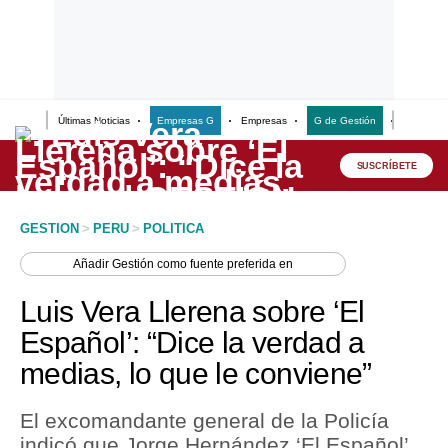
Últimas Noticias
Empresas G
Empresas
G de Gestión
Finanzas
Lo último
Peru Quiosco
SUSCRÍBETE
Portada
GESTION
>
PERU
>
POLITICA
Empresas
Añadir
Gestión
como fuente preferida en
Management & Empleo
Luis Vera Llerena sobre ‘El
Economía
Español’: “Dice la verdad a
medias, lo que le conviene”
Mercados
Perú
El excomandante general de la Policía
indicó que Jorge Hernández ‘El Español’
Política