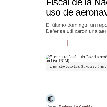
Fiscal de la Na
Finanzas Personales
uso de aeronav
Inmobiliarias
El último domingo, un repor
Plus G
Defensa utilizaron una ae
Opinión
Editorial
Pregunta de hoy
Blogs
El ministro José Luis Gavidia será inve
Tendencias
Únete a nuestro canal
Lujo
Viajes
Moda
Redacción Gestión