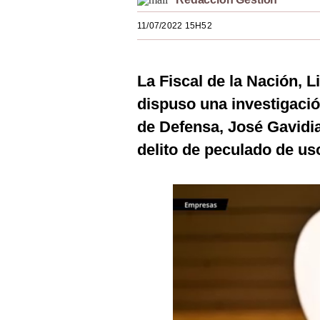
Estilos
11/07/2022 15H52
Mundo
EEUU
La Fiscal de la Nación, L
México
dispuso una investigació
de Defensa, José Gavidia
España
delito de peculado de us
Internacional
Tecnología
Club del Suscriptor
Mix
G de Gestión
Notas Contratadas