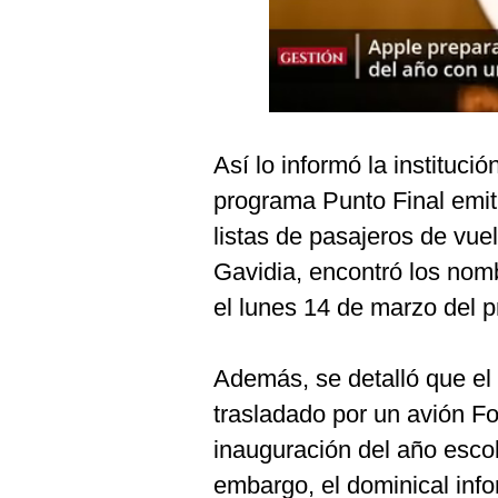
Podcast
Gestión TV
Videos
Fotogalerías
Así lo informó la instituci
programa Punto Final emiti
listas de pasajeros de vuelo
gestion.pe
Gavidia, encontró los nombr
¿quiénes
Somos?
el lunes 14 de marzo del 
Términos
Y
Además, se detalló que el t
Condiciones
trasladado por un avión F
Política
De
inauguración del año esco
Privacidad
embargo, el dominical inf
Politica