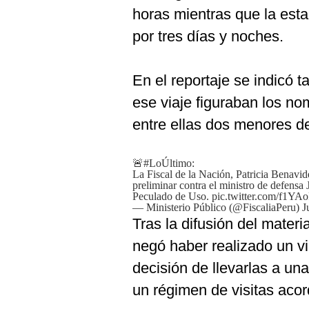
De
horas mientras que la estad
Cookies
por tres días y noches.
Preguntas
Frecuentes
En el reportaje se indicó t
ese viaje figuraban los no
entre ellas dos menores d
🚨
#LoÚltimo
:
La Fiscal de la Nación, Patricia Benavide
preliminar contra el ministro de defensa 
Peculado de Uso.
pic.twitter.com/f1YA
— Ministerio Público (@FiscaliaPeru)
J
Tras la difusión del materi
negó haber realizado un via
decisión de llevarlas a una
un régimen de visitas aco