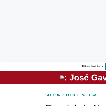
Lo último
Peru Quiosco
Portada
Empresas
Management & Empleo
Economía
Últimas Noticias
Mercados
Perú
Política
GESTION
>
PERU
>
POLITICA
Tu Dinero