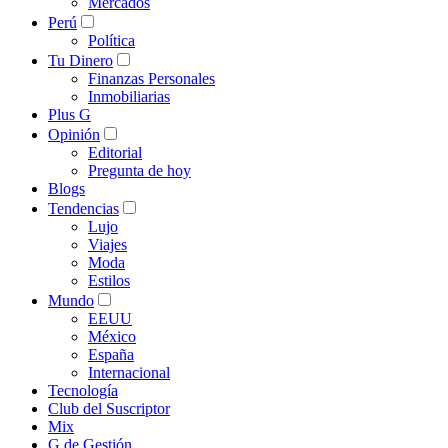
Mercados
Perú
Política
Tu Dinero
Finanzas Personales
Inmobiliarias
Plus G
Opinión
Editorial
Pregunta de hoy
Blogs
Tendencias
Lujo
Viajes
Moda
Estilos
Mundo
EEUU
México
España
Internacional
Tecnología
Club del Suscriptor
Mix
G de Gestión