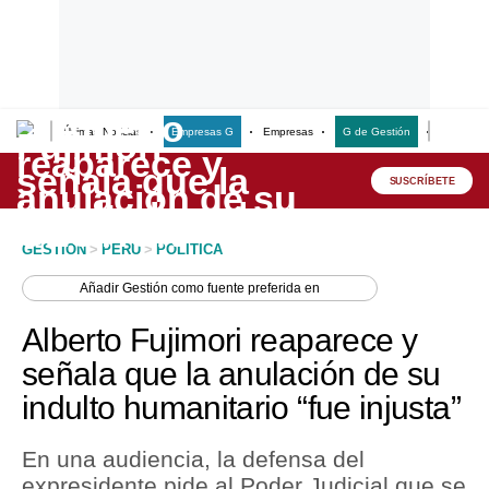
Últimas Noticias
Empresas G
Empresas
G de Gestión
Finanzas
Lo último
Peru Quiosco
SUSCRÍBETE
Portada
GESTION
>
PERU
>
POLITICA
Empresas
Añadir
Gestión
como fuente preferida en
Management & Empleo
Alberto Fujimori reaparece y
Economía
señala que la anulación de su
indulto humanitario “fue injusta”
Mercados
Perú
En una audiencia, la defensa del
expresidente pide al Poder Judicial que se
Política