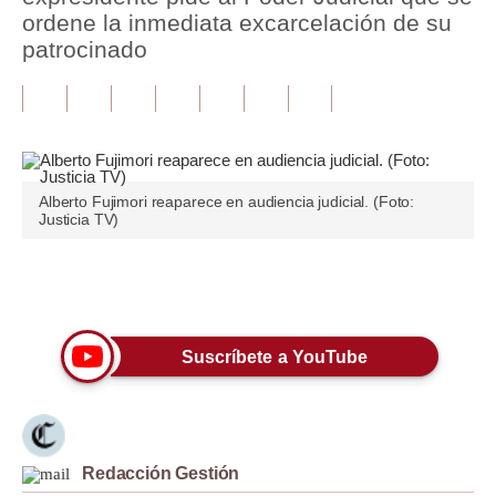
ordene la inmediata excarcelación de su
Tu Dinero
patrocinado
Finanzas Personales
Inmobiliarias
Plus G
Alberto Fujimori reaparece en audiencia judicial. (Foto:
Opinión
Justicia TV)
Editorial
Únete a nuestro canal
Pregunta de hoy
Blogs
Suscríbete a YouTube
Tendencias
Lujo
Redacción Gestión
Viajes