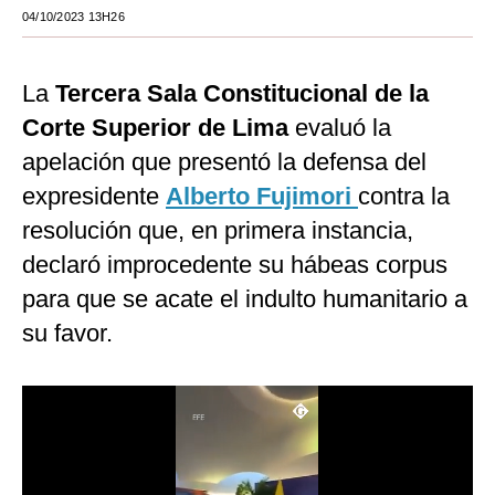
04/10/2023 13H26
Moda
Estilos
La
Tercera Sala Constitucional de la
Mundo
Corte Superior de Lima
evaluó la
apelación que presentó la defensa del
EEUU
expresidente
Alberto Fujimori
contra la
México
resolución que, en primera instancia,
España
declaró improcedente su hábeas corpus
para que se acate el indulto humanitario a
Internacional
su favor.
Tecnología
Club del Suscriptor
Mix
G de Gestión