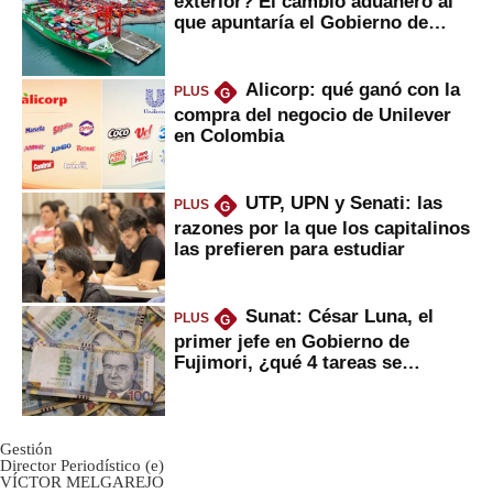
exterior? El cambio aduanero al
que apuntaría el Gobierno de
Fujimori
Alicorp: qué ganó con la
PLUS
G
compra del negocio de Unilever
en Colombia
UTP, UPN y Senati: las
PLUS
G
razones por la que los capitalinos
las prefieren para estudiar
Sunat: César Luna, el
PLUS
G
primer jefe en Gobierno de
Fujimori, ¿qué 4 tareas se
marcan urgentes?
Gestión
Director Periodístico (e)
VÍCTOR MELGAREJO