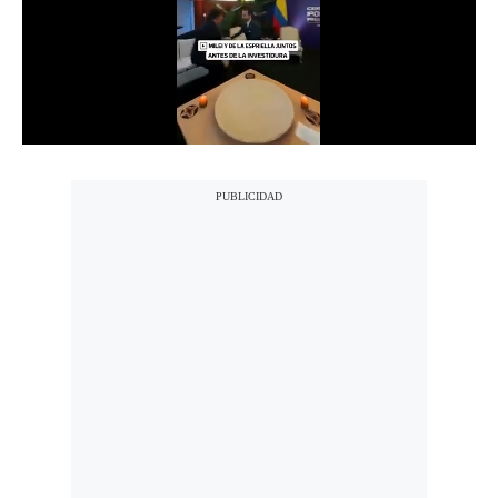
Notas Contratadas
Podcast
Gestión TV
Videos
Fotogalerías
gestion.pe
¿quiénes
Somos?
Términos
Y
Condiciones
Política
De
Privacidad