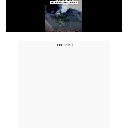
Notas Contratadas
Podcast
Gestión TV
Videos
Fotogalerías
gestion.pe
¿quiénes
Somos?
Términos
Y
Condiciones
Política
De
Privacidad