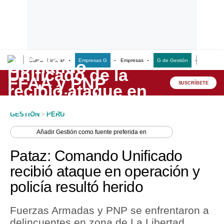
Últimas Noticias
Empresas G
Empresas
G de Gestión
Finanzas
Lo último
Peru Quiosco
SUSCRÍBETE
Portada
GESTION
>
PERU
Empresas
Añadir
Gestión
como fuente preferida en
Management & Empleo
Pataz: Comando Unificado
Economía
recibió ataque en operación y
policía resultó herido
Mercados
Perú
Fuerzas Armadas y PNP se enfrentaron a
delincuentes en zona de La Libertad
Política