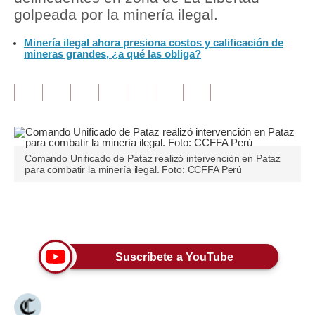
golpeada por la minería ilegal.
Tu Dinero
Minería ilegal ahora presiona costos y calificación de
mineras grandes, ¿a qué las obliga?
Finanzas Personales
Inmobiliarias
Plus G
Opinión
Comando Unificado de Pataz realizó intervención en Pataz
Editorial
para combatir la minería ilegal. Foto: CCFFA Perú
Pregunta de hoy
Únete a nuestro canal
Blogs
Tendencias
Suscríbete a YouTube
Lujo
Viajes