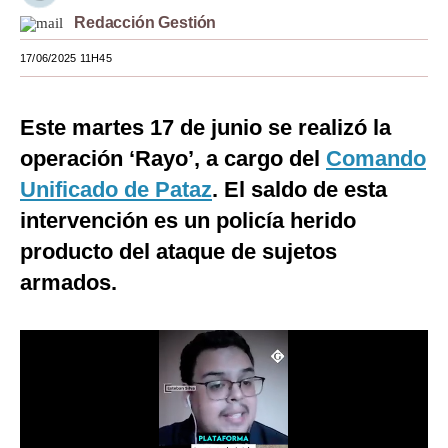
Redacción Gestión
Moda
17/06/2025 11H45
Estilos
Mundo
Este martes 17 de junio se realizó la
EEUU
operación ‘Rayo’, a cargo del
Comando
Unificado de Pataz
. El saldo de esta
México
intervención es un policía herido
España
producto del ataque de sujetos
Internacional
armados.
Tecnología
Club del Suscriptor
Mix
G de Gestión