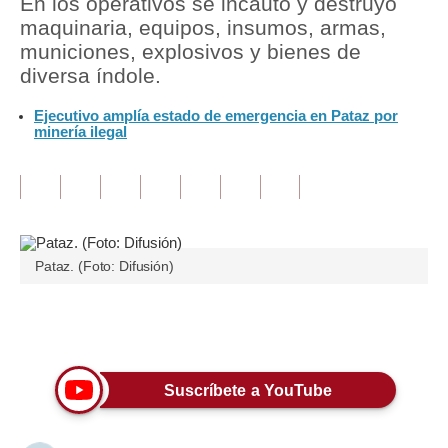
En los operativos se incautó y destruyó
maquinaria, equipos, insumos, armas,
Tu Dinero
municiones, explosivos y bienes de
diversa índole.
Finanzas Personales
Ejecutivo amplía estado de emergencia en Pataz por
Inmobiliarias
minería ilegal
Plus G
Opinión
Editorial
Pataz. (Foto: Difusión)
Pregunta de hoy
Blogs
Únete a nuestro canal
Tendencias
Suscríbete a YouTube
Lujo
Viajes