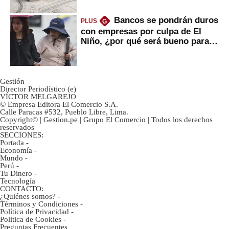
Bancos se pondrán duros
PLUS
G
con empresas por culpa de El
Niño, ¿por qué será bueno para
ahorristas?
Gestión
Director Periodístico (e)
VÍCTOR MELGAREJO
© Empresa Editora El Comercio S.A.
Calle Paracas #532, Pueblo Libre, Lima.
Copyright© | Gestion.pe | Grupo El Comercio | Todos los derechos
reservados
SECCIONES:
Portada
-
Economía
-
Mundo
-
Perú
-
Tu Dinero
-
Tecnología
CONTACTO:
¿Quiénes somos?
-
Términos y Condiciones
-
Política de Privacidad
-
Politica de Cookies
-
Preguntas Frecuentes