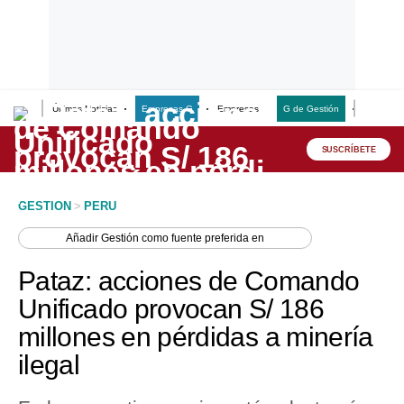
Últimas Noticias
Empresas G
Empresas
G de Gestión
Finanzas
Lo último
Peru Quiosco
SUSCRÍBETE
Portada
GESTION
>
PERU
Empresas
Añadir
Gestión
como fuente preferida en
Management & Empleo
Pataz: acciones de Comando
Economía
Unificado provocan S/ 186
millones en pérdidas a minería
Mercados
ilegal
Perú
Política