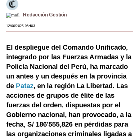
Moda
Redacción Gestión
Estilos
12/06/2025 08H03
Mundo
El despliegue del Comando Unificado,
EEUU
integrado por las Fuerzas Armadas y la
México
Policía Nacional del Perú, ha marcado
España
un antes y un después en la provincia
Internacional
de
Pataz
, en la región La Libertad. Las
acciones de grupos de élite de las
Tecnología
fuerzas del orden, dispuestas por el
Club del Suscriptor
Gobierno nacional, han provocado, a la
Mix
fecha, S/ 186′555,826 en pérdidas para
las organizaciones criminales ligadas a
G de Gestión