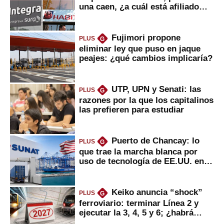
una caen, ¿a cuál está afiliado
usted?
Fujimori propone
PLUS
G
eliminar ley que puso en jaque
peajes: ¿qué cambios implicaría?
UTP, UPN y Senati: las
PLUS
G
razones por la que los capitalinos
las prefieren para estudiar
Puerto de Chancay: lo
PLUS
G
que trae la marcha blanca por
uso de tecnología de EE.UU. en
mercancías
Keiko anuncia “shock”
PLUS
G
ferroviario: terminar Línea 2 y
ejecutar la 3, 4, 5 y 6; ¿habrá
avances?