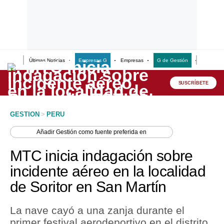
Últimas Noticias
Empresas G
Empresas
G de Gestión
Finanzas
Lo último
Peru Quiosco
SUSCRÍBETE
Portada
GESTION
>
PERU
Empresas
Añadir
Gestión
como fuente preferida en
Management & Empleo
MTC inicia indagación sobre
Economía
incidente aéreo en la localidad
de Soritor en San Martín
Mercados
Perú
La nave cayó a una zanja durante el
primer festival aerodeportivo en el distrito
Política