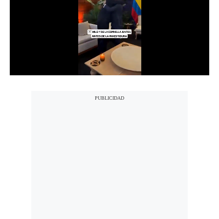
Notas Contratadas
Podcast
Gestión TV
Videos
Fotogalerías
gestion.pe
¿quiénes
Somos?
Términos
Y
Condiciones
Política
De
Privacidad