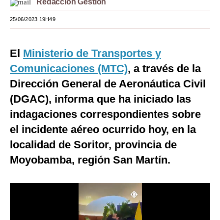
Redacción Gestión
Moda
25/06/2023 19H49
Estilos
El
Ministerio de Transportes y
Mundo
Comunicaciones (MTC)
, a través de la
EEUU
Dirección General de Aeronáutica Civil
México
(DGAC), informa que ha iniciado las
indagaciones correspondientes sobre
España
el incidente aéreo ocurrido hoy, en la
Internacional
localidad de Soritor, provincia de
Tecnología
Moyobamba, región San Martín.
Club del Suscriptor
Mix
G de Gestión