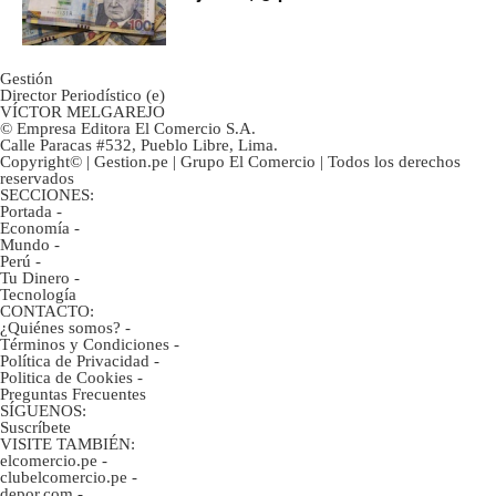
marcan urgentes?
Gestión
Director Periodístico (e)
VÍCTOR MELGAREJO
© Empresa Editora El Comercio S.A.
Calle Paracas #532, Pueblo Libre, Lima.
Copyright© | Gestion.pe | Grupo El Comercio | Todos los derechos
reservados
SECCIONES:
Portada
-
Economía
-
Mundo
-
Perú
-
Tu Dinero
-
Tecnología
CONTACTO:
¿Quiénes somos?
-
Términos y Condiciones
-
Política de Privacidad
-
Politica de Cookies
-
Preguntas Frecuentes
SÍGUENOS:
Suscríbete
VISITE TAMBIÉN:
elcomercio.pe
-
clubelcomercio.pe
-
depor.com
-