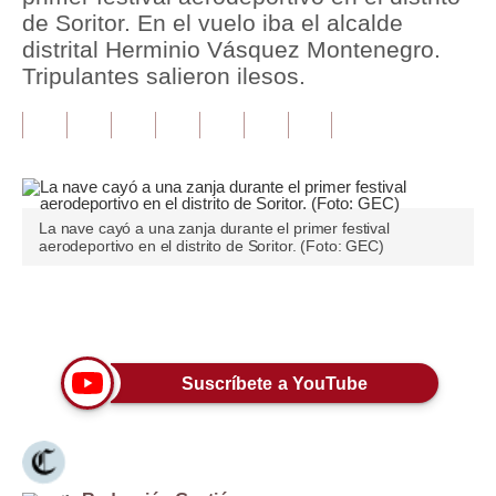
de Soritor. En el vuelo iba el alcalde
Tu Dinero
distrital Herminio Vásquez Montenegro.
Tripulantes salieron ilesos.
Finanzas Personales
Inmobiliarias
Plus G
Opinión
La nave cayó a una zanja durante el primer festival
aerodeportivo en el distrito de Soritor. (Foto: GEC)
Editorial
Pregunta de hoy
Únete a nuestro canal
Blogs
Suscríbete a YouTube
Tendencias
Lujo
Viajes