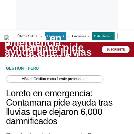
Últimas Noticias
Empresas G
Empresas
G de Gestión
Finanzas
Lo último
Peru Quiosco
SUSCRÍBETE
Portada
GESTION
>
PERU
Empresas
Añadir
Gestión
como fuente preferida en
Management & Empleo
Loreto en emergencia:
Economía
Contamana pide ayuda tras
lluvias que dejaron 6,000
Mercados
damnificados
Perú
Política