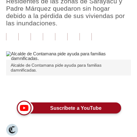
Residentes de las zonas de Sarayacu y
Padre Márquez quedaron sin hogar
Tu Dinero
debido a la pérdida de sus viviendas por
las inundaciones.
Finanzas Personales
Inmobiliarias
Plus G
Opinión
Alcalde de Contamana pide ayuda para familias
damnificadas.
Editorial
Pregunta de hoy
Únete a nuestro canal
Blogs
Suscríbete a YouTube
Tendencias
Lujo
Viajes