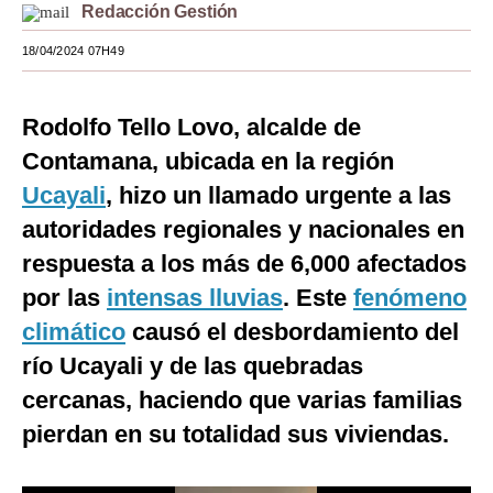
Redacción Gestión
Moda
18/04/2024 07H49
Estilos
Mundo
Rodolfo Tello Lovo, alcalde de
Contamana, ubicada en la región
EEUU
Ucayali
, hizo un llamado urgente a las
México
autoridades regionales y nacionales en
España
respuesta a los más de 6,000 afectados
por las
intensas lluvias
. Este
fenómeno
Internacional
climático
causó el desbordamiento del
Tecnología
río Ucayali y de las quebradas
Club del Suscriptor
cercanas, haciendo que varias familias
Mix
pierdan en su totalidad sus viviendas.
G de Gestión