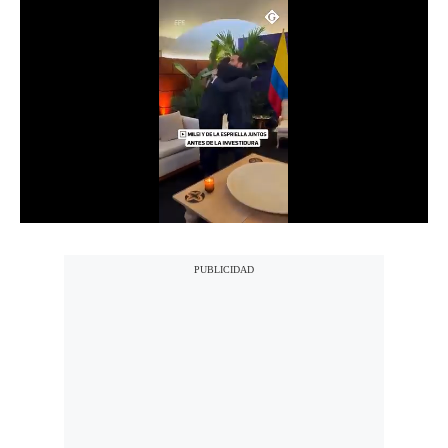
Notas Contratadas
Podcast
Gestión TV
Videos
Fotogalerías
gestion.pe
¿quiénes
Somos?
Términos
Y
Condiciones
Política
De
Privacidad