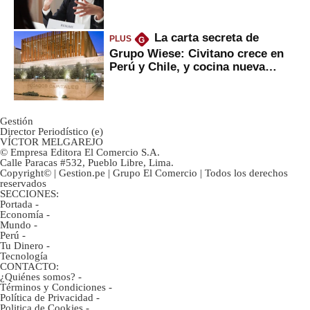
La carta secreta de
PLUS
G
Grupo Wiese: Civitano crece en
Perú y Chile, y cocina nueva
marca
Gestión
Director Periodístico (e)
VÍCTOR MELGAREJO
© Empresa Editora El Comercio S.A.
Calle Paracas #532, Pueblo Libre, Lima.
Copyright© | Gestion.pe | Grupo El Comercio | Todos los derechos
reservados
SECCIONES:
Portada
-
Economía
-
Mundo
-
Perú
-
Tu Dinero
-
Tecnología
CONTACTO:
¿Quiénes somos?
-
Términos y Condiciones
-
Política de Privacidad
-
Politica de Cookies
-