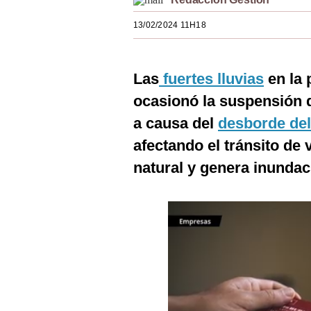
Estilos
13/02/2024 11H18
Mundo
EEUU
Las
fuertes lluvias
en la 
México
ocasionó la suspensión d
a causa del
desborde del
España
afectando el tránsito de 
Internacional
natural y genera inundac
Tecnología
Club del Suscriptor
Mix
G de Gestión
Notas Contratadas