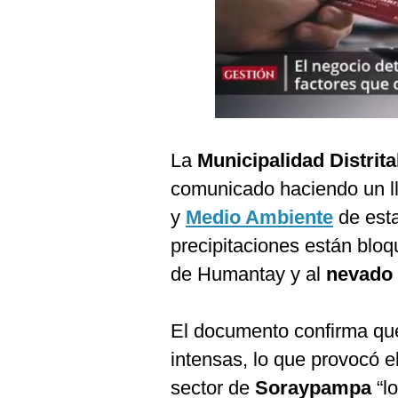
Podcast
Gestión TV
Videos
Fotogalerías
La
Municipalidad Distrita
comunicado haciendo un l
gestion.pe
y
Medio Ambiente
de esta
¿quiénes
Somos?
precipitaciones están blo
de Humantay y al
nevado 
Términos
Y
Condiciones
El documento confirma que 
Política
De
intensas, lo que provocó 
Privacidad
sector de
Soraypampa
“l
Politica