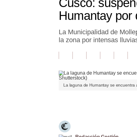
Cusco: suspend
Finanzas Personales
Humantay por 
Inmobiliarias
La Municipalidad de Mollep
Plus G
la zona por intensas lluvia
Opinión
Editorial
Pregunta de hoy
Blogs
La laguna de Humantay se encuentra a 
Tendencias
Únete a nuestro canal
Lujo
Viajes
Moda
Redacción Gestión