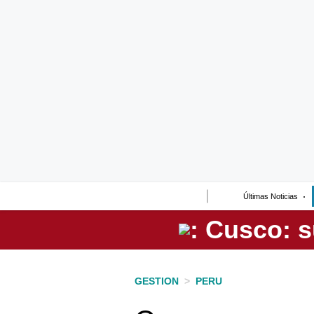
Lo último
Peru Quiosco
Portada
Empresas
Management & Empleo
Economía
Últimas Noticias
Mercados
Perú
Política
GESTION
>
PERU
Tu Dinero