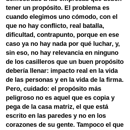
Notas Contratadas
tener un propósito. El problema es
cuando elegimos uno cómodo, con el
Podcast
que no hay conflicto, real batalla,
Gestión TV
dificultad, contrapunto, porque en ese
Videos
caso ya no hay nada por qué luchar, y,
sin eso, no hay relevancia en ninguno
Fotogalerías
de los casilleros que un buen propósito
debería llenar: impacto real en la vida
de las personas y en la vida de la firma.
gestion.pe
Pero, cuidado: el propósito más
¿quiénes
Somos?
peligroso no es aquel que es copia y
Términos
pega de la casa matriz, el que está
Y
Condiciones
escrito en las paredes y no en los
Política
corazones de su gente. Tampoco el que
De
Privacidad