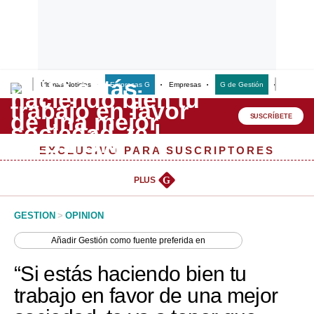
Últimas Noticias
Empresas G
Empresas
G de Gestión
Finanzas
Lo último
Peru Quiosco
SUSCRÍBETE
Portada
EXCLUSIVO PARA SUSCRIPTORES
Empresas
PLUS
G
Management & Empleo
GESTION
>
OPINION
Economía
Añadir
Gestión
como fuente preferida en
Mercados
“Si estás haciendo bien tu
Perú
trabajo en favor de una mejor
Política