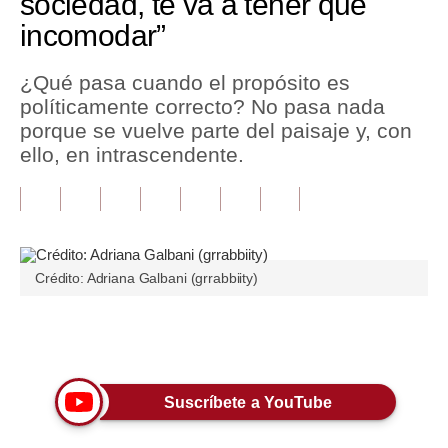
sociedad, te va a tener que
incomodar”
Tu Dinero
Finanzas Personales
¿Qué pasa cuando el propósito es
políticamente correcto? No pasa nada
Inmobiliarias
porque se vuelve parte del paisaje y, con
ello, en intrascendente.
Plus G
Opinión
Editorial
Pregunta de hoy
Crédito: Adriana Galbani (grrabbiity)
Blogs
Únete a nuestro canal
Tendencias
Lujo
Suscríbete a YouTube
Viajes