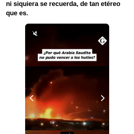
ni siquiera se recuerda, de tan etéreo
Politica
que es.
De
Cookies
Preguntas
Frecuentes