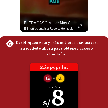
¿Se ROMPEN Las Relaciones Entre Brasil Y Argentina? | Gestión Mundo
El FRACASO Militar Más Caro De Medio Oriente | #radar24
Brasil pidió formalmente que Argentina retire a su embajador tras los cruces verbales entre Javier Milei y Lula da Silva. La crisis bilateral alcanza su punto más crítico en años. #PoliticaLatinoamericana #CrisisDiplomatica #MileiVsLula #BuenosAires #NoticiasDeHoy #Shorts 👉 Suscríbete y activa la campana para no perderte nuestro análisis diario. 🌎 Síguenos en nuestras redes sociales: 📌 Web oficial: https://gestion.pe/mundo/ 📌 LinkedIn: http://bit.ly/3HYIET0 📌 X (Twitter): http://bit.ly/4noZtX9 📌 TikTok: http://bit.ly/4evB6TO
El internacionalista Roberto Heimovits señaló que Arabia Saudita posee armamento avanzado comprado por decenas de miles de millones de dólares. Sin embargo, recuerda que combatió durante siete años contra los hutíes sin conseguir derrotarlos, pese a la enorme diferencia de poder militar. #ArabiaSaudita #Hutíes #RobertoHeimovits #Geopolítica #Guerra #NoticiasInternacionales #Shorts 👉 Suscríbete y activa la campana para no perderte nuestro análisis diario. 🌎 Síguenos en nuestras redes sociales: 📌 Web oficial: https://gestion.pe/mundo/ 📌 LinkedIn: http://bit.ly/3HYIET0 📌 X (Twitter): http://bit.ly/4noZtX9 📌 TikTok: http://bit.ly/4evB6TO