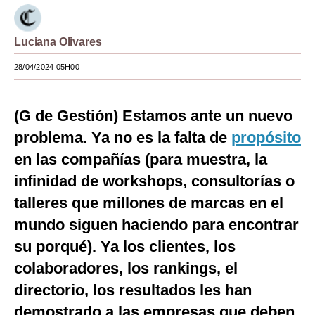
Moda
Luciana Olivares
Estilos
28/04/2024 05H00
Mundo
EEUU
(G de Gestión) Estamos ante un nuevo
México
problema. Ya no es la falta de
propósito
en las compañías (para muestra, la
España
infinidad de workshops, consultorías o
Internacional
talleres que millones de marcas en el
Tecnología
mundo siguen haciendo para encontrar
su porqué). Ya los clientes, los
Club del Suscriptor
colaboradores, los rankings, el
Mix
directorio, los resultados les han
G de Gestión
demostrado a las empresas que deben