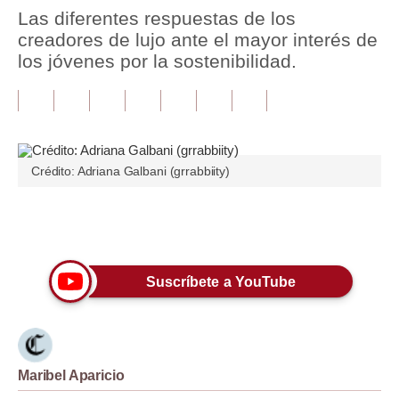
Las diferentes respuestas de los
Tu Dinero
creadores de lujo ante el mayor interés de
los jóvenes por la sostenibilidad.
Finanzas Personales
Inmobiliarias
Plus G
Crédito: Adriana Galbani (grrabbiity)
Opinión
Editorial
Únete a nuestro canal
Pregunta de hoy
Suscríbete a YouTube
Blogs
Tendencias
Lujo
Maribel Aparicio
Viajes