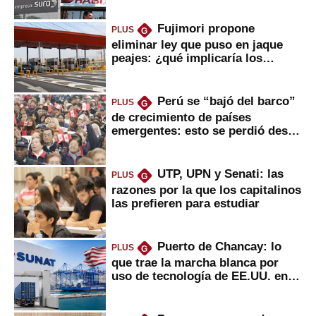
Fujimori propone
PLUS
G
eliminar ley que puso en jaque
peajes: ¿qué implicaría los
usuarios?
Perú se “bajó del barco”
PLUS
G
de crecimiento de países
emergentes: esto se perdió desde
2022
UTP, UPN y Senati: las
PLUS
G
razones por la que los capitalinos
las prefieren para estudiar
Puerto de Chancay: lo
PLUS
G
que trae la marcha blanca por
uso de tecnología de EE.UU. en
mercancías