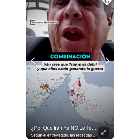
Notas Contratadas
Podcast
Gestión TV
Videos
Fotogalerías
gestion.pe
¿quiénes
Somos?
Términos
Y
Condiciones
El Petróleo Cae, Pero Podría Dispararse Nuevamente | #radar24
¿Por Qué Irán Ya NO Le Teme A Donald Trump? | #radar24
Política
De
Los precios internacionales del petróleo retrocedieron ante la posibilidad de un acuerdo para reabrir el estrecho de Ormuz. Sin embargo, la caída responde solo a una expectativa diplomática y un nuevo ataque contra un buque podría hacer regresar rápidamente la prima de riesgo. #Petroleo #EstrechoDeOrmuz #EconomiaGlobal #MercadoPetrolero #Crudo #NoticiasEconomicas #Geopolitica #Shorts 👉 Suscríbete y activa la campana para no perderte nuestro análisis diario. 🌎 Síguenos en nuestras redes sociales: 📌 Web oficial: https://gestion.pe/mundo/ 📌 LinkedIn: http://bit.ly/3HYIET0 📌 X (Twitter): http://bit.ly/4noZtX9 📌 TikTok: http://bit.ly/4evB6TO
Según el entrevistado, las repetidas amenazas de Donald Trump y sus posteriores retrocesos habrían reducido su credibilidad ante Irán. Los nuevos sectores radicales iraníes interpretarían esta conducta como una señal de debilidad y considerarían que resistir durante meses frente a Estados Unidos ya representa una victoria. #DonaldTrump #Irán #EstadosUnidos #Geopolitica #NoticiasInternacionales #Shorts #MedioOriente 👉 Suscríbete y activa la campana para no perderte nuestro análisis diario. 🌎 Síguenos en nuestras redes sociales: 📌 Web oficial: https://gestion.pe/mundo/ 📌 LinkedIn: http://bit.ly/3HYIET0 📌 X (Twitter): http://bit.ly/4noZtX9 📌 TikTok: http://bit.ly/4evB6TO
Privacidad