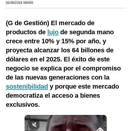
02/06/2024 05H00
Moda
Estilos
(G de Gestión) El mercado de
productos de
lujo
de segunda mano
Mundo
crece entre 10% y 15% por año, y
EEUU
proyecta alcanzar los 64 billones de
México
dólares en el 2025. El éxito de este
negocio se explica por el compromiso
España
de las nuevas generaciones con la
Internacional
sostenibilidad
y porque este mercado
Tecnología
democratiza el acceso a bienes
Club del Suscriptor
exclusivos.
Mix
G de Gestión