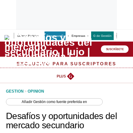
Últimas Noticias
Empresas G
Empresas
G de Gestión
Finanzas
Lo último
Peru Quiosco
SUSCRÍBETE
Portada
EXCLUSIVO PARA SUSCRIPTORES
Empresas
PLUS
G
Management & Empleo
GESTION
>
OPINION
Economía
Añadir
Gestión
como fuente preferida en
Mercados
Desafíos y oportunidades del
Perú
mercado secundario
Política