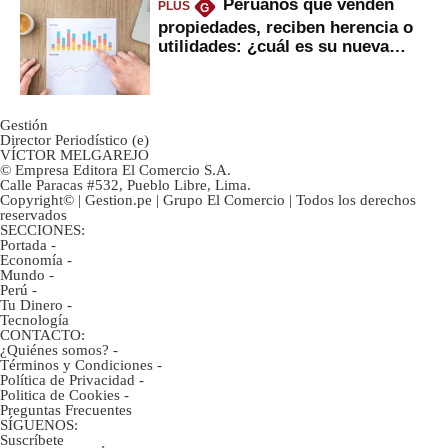
Peruanos que venden
PLUS
G
propiedades, reciben herencia o
utilidades: ¿cuál es su nueva
inversión clave?
Gestión
Director Periodístico (e)
VÍCTOR MELGAREJO
© Empresa Editora El Comercio S.A.
Calle Paracas #532, Pueblo Libre, Lima.
Copyright© | Gestion.pe | Grupo El Comercio | Todos los derechos
reservados
SECCIONES:
Portada
-
Economía
-
Mundo
-
Perú
-
Tu Dinero
-
Tecnología
CONTACTO:
¿Quiénes somos?
-
Términos y Condiciones
-
Política de Privacidad
-
Politica de Cookies
-
Preguntas Frecuentes
SÍGUENOS:
Suscríbete