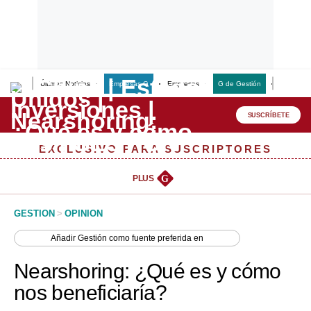
Últimas Noticias
Empresas G
Empresas
G de Gestión
Finanzas
Lo último
Peru Quiosco
SUSCRÍBETE
Portada
EXCLUSIVO PARA SUSCRIPTORES
Empresas
PLUS
G
Management & Empleo
GESTION
>
OPINION
Economía
Añadir
Gestión
como fuente preferida en
Mercados
Nearshoring: ¿Qué es y cómo
Perú
nos beneficiaría?
Política