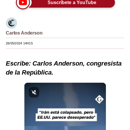
Suscríbete a YouTube
Moda
Estilos
Mundo
Carlos Anderson
EEUU
26/05/2024 14H15
México
Escribe: Carlos Anderson, congresista
España
de la República.
Internacional
Tecnología
Club del Suscriptor
Mix
G de Gestión