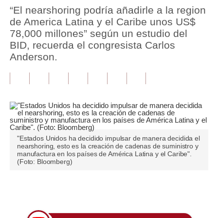
“El nearshoring podría añadirle a la region
Tu Dinero
de America Latina y el Caribe unos US$
78,000 millones” según un estudio del
Finanzas Personales
BID, recuerda el congresista Carlos
Anderson.
Inmobiliarias
Plus G
Opinión
Editorial
Pregunta de hoy
"Estados Unidos ha decidido impulsar de manera decidida el
nearshoring, esto es la creación de cadenas de suministro y
manufactura en los países de América Latina y el Caribe".
Blogs
(Foto: Bloomberg)
Tendencias
Únete a nuestro canal
Lujo
Viajes