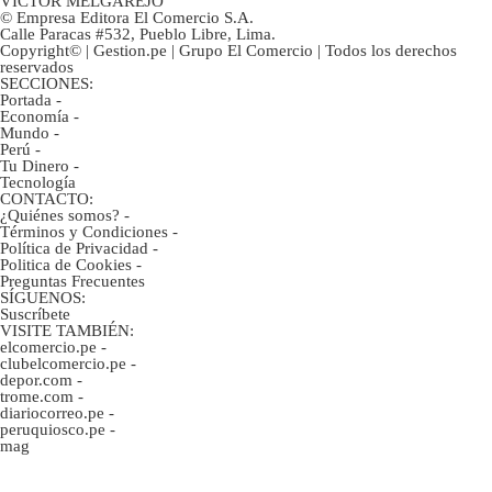
VÍCTOR MELGAREJO
© Empresa Editora El Comercio S.A.
Calle Paracas #532, Pueblo Libre, Lima.
Copyright© | Gestion.pe | Grupo El Comercio | Todos los derechos
reservados
SECCIONES:
Portada
-
Economía
-
Mundo
-
Perú
-
Tu Dinero
-
Tecnología
CONTACTO:
¿Quiénes somos?
-
Términos y Condiciones
-
Política de Privacidad
-
Politica de Cookies
-
Preguntas Frecuentes
SÍGUENOS:
Suscríbete
VISITE TAMBIÉN:
elcomercio.pe
-
clubelcomercio.pe
-
depor.com
-
trome.com
-
diariocorreo.pe
-
peruquiosco.pe
-
mag