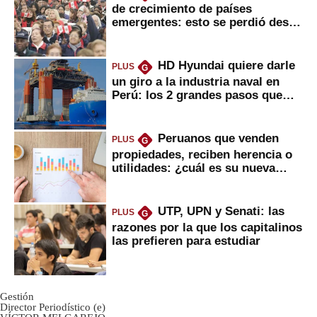
de crecimiento de países
emergentes: esto se perdió desde
2022
HD Hyundai quiere darle
PLUS
G
un giro a la industria naval en
Perú: los 2 grandes pasos que
daría
Peruanos que venden
PLUS
G
propiedades, reciben herencia o
utilidades: ¿cuál es su nueva
inversión clave?
UTP, UPN y Senati: las
PLUS
G
razones por la que los capitalinos
las prefieren para estudiar
Gestión
Director Periodístico (e)