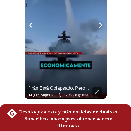
Notas Contratadas
Podcast
Gestión TV
Videos
Fotogalerías
gestion.pe
El Petróleo Cae, Pero Podría Dispararse Nuevamente | #radar24
“Irán Está Colapsado, Pero EE.UU. Parece Desesperado” | #radar24
¿quiénes
Somos?
Los precios internacionales del petróleo retrocedieron ante la posibilidad de un acuerdo para reabrir el estrecho de Ormuz. Sin embargo, la caída responde solo a una expectativa diplomática y un nuevo ataque contra un buque podría hacer regresar rápidamente la prima de riesgo. #Petroleo #EstrechoDeOrmuz #EconomiaGlobal #MercadoPetrolero #Crudo #NoticiasEconomicas #Geopolitica #Shorts 👉 Suscríbete y activa la campana para no perderte nuestro análisis diario. 🌎 Síguenos en nuestras redes sociales: 📌 Web oficial: https://gestion.pe/mundo/ 📌 LinkedIn: http://bit.ly/3HYIET0 📌 X (Twitter): http://bit.ly/4noZtX9 📌 TikTok: http://bit.ly/4evB6TO
Miguel Ángel Rodríguez Mackay, analista internacional, sostiene que las negociaciones fueron impulsadas por Irán y no por Estados Unidos. Según su análisis, Teherán estaría debilitado militar y económicamente, aunque la narrativa internacional presenta a Trump como el líder desesperado por terminar una guerra que no puede ganar. #Geopolitica #Iran #DonaldTrump #RodriguezMackay #EEUU #NoticiasInternacionales #PoliticaInternacional #AnalisisGeopolitico #Shorts 👉 Suscríbete y activa la campana para no perderte nuestro análisis diario. 🌎 Síguenos en nuestras redes sociales: 📌 Web oficial: https://gestion.pe/mundo/ 📌 LinkedIn: http://bit.ly/3HYIET0 📌 X (Twitter): http://bit.ly/4noZtX9 📌 TikTok: http://bit.ly/4evB6TO
Términos
Y
Condiciones
Política
De
Privacidad