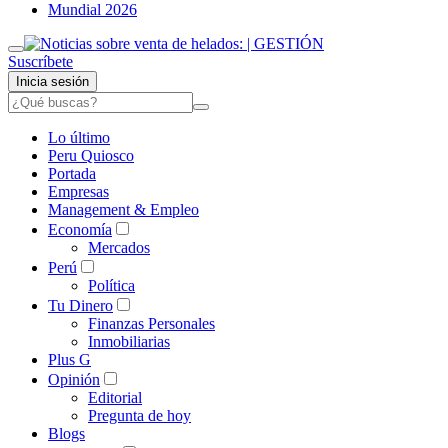
Mundial 2026
Suscríbete
Inicia sesión
Lo último
Peru Quiosco
Portada
Empresas
Management & Empleo
Economía
Mercados
Perú
Política
Tu Dinero
Finanzas Personales
Inmobiliarias
Plus G
Opinión
Editorial
Pregunta de hoy
Blogs