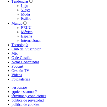
Tendencias
Lujo
Viajes
Moda
Estilos
Mundo
EEUU
México
España
Internacional
Tecnología
Club del Suscriptor
Mix
G de Gestión
Notas Contratadas
Podcast
Gestión TV
Videos
Fotogalerías
gestion.pe
¿quiénes somos?
términos y condiciones
política de privacidad
politica de cookies