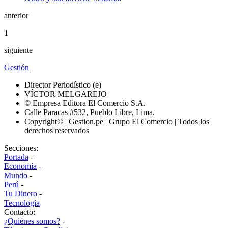
anterior
1
siguiente
Gestión
Director Periodístico (e)
VÍCTOR MELGAREJO
© Empresa Editora El Comercio S.A.
Calle Paracas #532, Pueblo Libre, Lima.
Copyright© | Gestion.pe | Grupo El Comercio | Todos los
derechos reservados
Secciones:
Portada
-
Economía
-
Mundo
-
Perú
-
Tu Dinero
-
Tecnología
Contacto:
¿Quiénes somos?
-