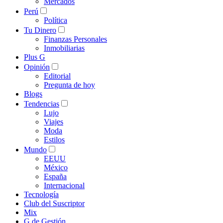
Mercados
Perú
Política
Tu Dinero
Finanzas Personales
Inmobiliarias
Plus G
Opinión
Editorial
Pregunta de hoy
Blogs
Tendencias
Lujo
Viajes
Moda
Estilos
Mundo
EEUU
México
España
Internacional
Tecnología
Club del Suscriptor
Mix
G de Gestión