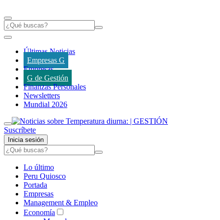
Últimas Noticias
Empresas G
Empresas
G de Gestión
Finanzas Personales
Newsletters
Mundial 2026
Suscríbete
Inicia sesión
Lo último
Peru Quiosco
Portada
Empresas
Management & Empleo
Economía