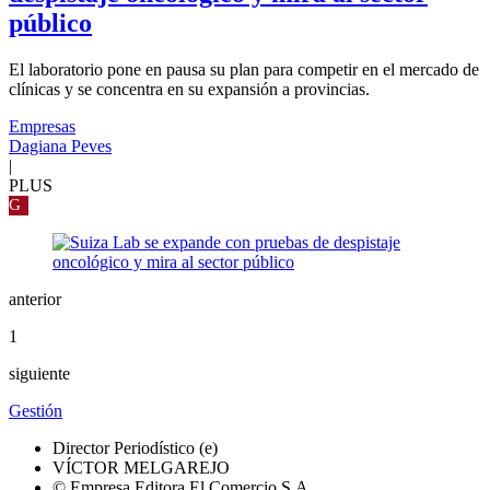
público
El laboratorio pone en pausa su plan para competir en el mercado de
clínicas y se concentra en su expansión a provincias.
Empresas
Dagiana Peves
|
PLUS
G
anterior
1
siguiente
Gestión
Director Periodístico (e)
VÍCTOR MELGAREJO
© Empresa Editora El Comercio S.A.