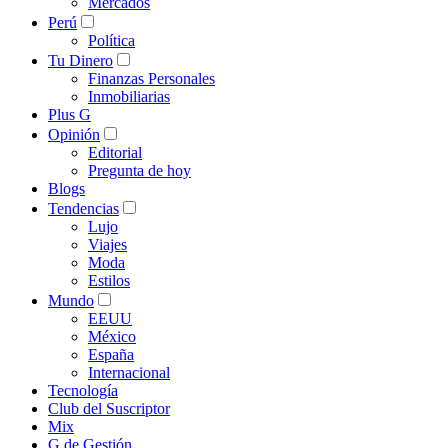
Mercados
Perú
Política
Tu Dinero
Finanzas Personales
Inmobiliarias
Plus G
Opinión
Editorial
Pregunta de hoy
Blogs
Tendencias
Lujo
Viajes
Moda
Estilos
Mundo
EEUU
México
España
Internacional
Tecnología
Club del Suscriptor
Mix
G de Gestión