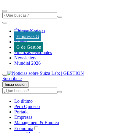
Últimas Noticias
Empresas G
Empresas
G de Gestión
Finanzas Personales
Newsletters
Mundial 2026
Suscríbete
Inicia sesión
Lo último
Peru Quiosco
Portada
Empresas
Management & Empleo
Economía