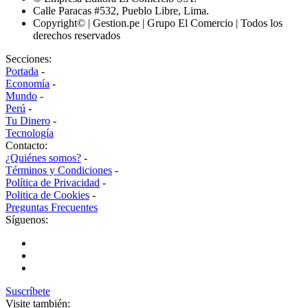
Calle Paracas #532, Pueblo Libre, Lima.
Copyright© | Gestion.pe | Grupo El Comercio | Todos los
derechos reservados
Secciones:
Portada
-
Economía
-
Mundo
-
Perú
-
Tu Dinero
-
Tecnología
Contacto:
¿Quiénes somos?
-
Términos y Condiciones
-
Política de Privacidad
-
Politica de Cookies
-
Preguntas Frecuentes
Síguenos:
Suscríbete
Visite también: