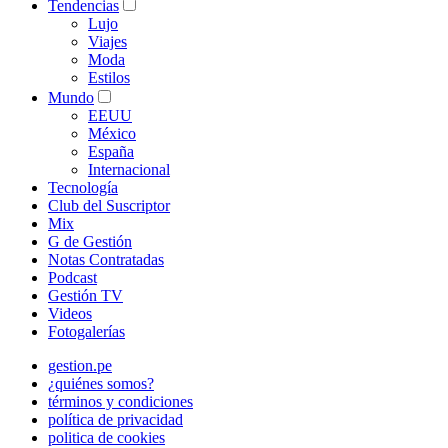
Tendencias
Lujo
Viajes
Moda
Estilos
Mundo
EEUU
México
España
Internacional
Tecnología
Club del Suscriptor
Mix
G de Gestión
Notas Contratadas
Podcast
Gestión TV
Videos
Fotogalerías
gestion.pe
¿quiénes somos?
términos y condiciones
política de privacidad
politica de cookies