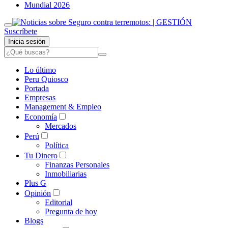
Mundial 2026
Suscríbete
Inicia sesión
Lo último
Peru Quiosco
Portada
Empresas
Management & Empleo
Economía
Mercados
Perú
Política
Tu Dinero
Finanzas Personales
Inmobiliarias
Plus G
Opinión
Editorial
Pregunta de hoy
Blogs