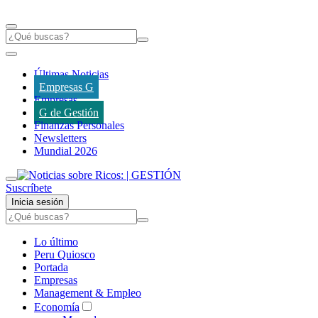
Últimas Noticias
Empresas G
Empresas
G de Gestión
Finanzas Personales
Newsletters
Mundial 2026
Suscríbete
Inicia sesión
Lo último
Peru Quiosco
Portada
Empresas
Management & Empleo
Economía