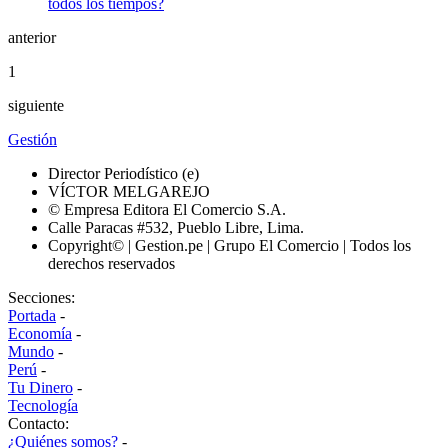
anterior
1
siguiente
Gestión
Director Periodístico (e)
VÍCTOR MELGAREJO
© Empresa Editora El Comercio S.A.
Calle Paracas #532, Pueblo Libre, Lima.
Copyright© | Gestion.pe | Grupo El Comercio | Todos los
derechos reservados
Secciones:
Portada
-
Economía
-
Mundo
-
Perú
-
Tu Dinero
-
Tecnología
Contacto:
¿Quiénes somos?
-