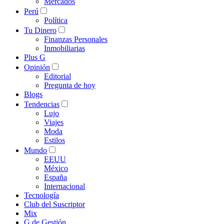
Mercados
Perú
Política
Tu Dinero
Finanzas Personales
Inmobiliarias
Plus G
Opinión
Editorial
Pregunta de hoy
Blogs
Tendencias
Lujo
Viajes
Moda
Estilos
Mundo
EEUU
México
España
Internacional
Tecnología
Club del Suscriptor
Mix
G de Gestión