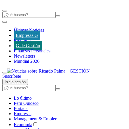
Últimas Noticias
Empresas G
Empresas
G de Gestión
Finanzas Personales
Newsletters
Mundial 2026
Suscríbete
Inicia sesión
Lo último
Peru Quiosco
Portada
Empresas
Management & Empleo
Economía