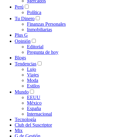
Mercados
Perú
Política
Tu Dinero
Finanzas Personales
Inmobiliarias
Plus G
Opinión
Editorial
Pregunta de hoy
Blogs
Tendencias
Lujo
Viajes
Moda
Estilos
Mundo
EEUU
México
España
Internacional
Tecnología
Club del Suscriptor
Mix
G de Gestión