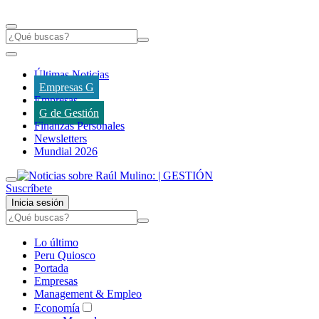
Últimas Noticias
Empresas G
Empresas
G de Gestión
Finanzas Personales
Newsletters
Mundial 2026
Suscríbete
Inicia sesión
Lo último
Peru Quiosco
Portada
Empresas
Management & Empleo
Economía