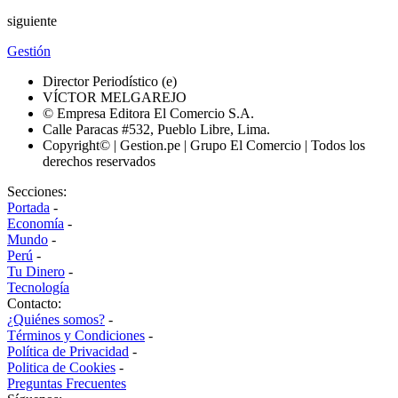
siguiente
Gestión
Director Periodístico (e)
VÍCTOR MELGAREJO
© Empresa Editora El Comercio S.A.
Calle Paracas #532, Pueblo Libre, Lima.
Copyright© | Gestion.pe | Grupo El Comercio | Todos los
derechos reservados
Secciones:
Portada
-
Economía
-
Mundo
-
Perú
-
Tu Dinero
-
Tecnología
Contacto:
¿Quiénes somos?
-
Términos y Condiciones
-
Política de Privacidad
-
Politica de Cookies
-
Preguntas Frecuentes