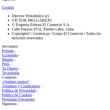
Gestión
Director Periodístico (e)
VÍCTOR MELGAREJO
© Empresa Editora El Comercio S.A.
Calle Paracas #532, Pueblo Libre, Lima.
Copyright© | Gestion.pe | Grupo El Comercio | Todos los
derechos reservados
Secciones:
Portada
-
Economía
-
Mundo
-
Perú
-
Tu Dinero
-
Tecnología
Contacto:
¿Quiénes somos?
-
Términos y Condiciones
-
Política de Privacidad
-
Politica de Cookies
-
Preguntas Frecuentes
Síguenos: