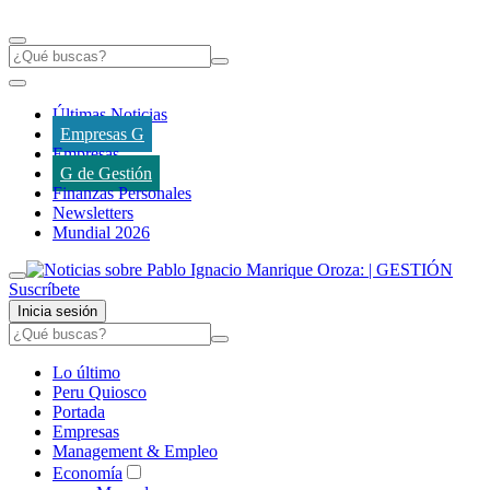
Últimas Noticias
Empresas G
Empresas
G de Gestión
Finanzas Personales
Newsletters
Mundial 2026
Suscríbete
Inicia sesión
Lo último
Peru Quiosco
Portada
Empresas
Management & Empleo
Economía