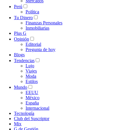
Mercados
Perú
Política
Tu Dinero
Finanzas Personales
Inmobiliarias
Plus G
Opinión
Editorial
Pregunta de hoy
Blogs
Tendencias
Lujo
Viajes
Moda
Estilos
Mundo
EEUU
México
España
Internacional
Tecnología
Club del Suscriptor
Mix
G de Gestión