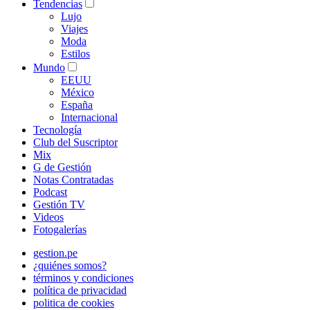
Tendencias
Lujo
Viajes
Moda
Estilos
Mundo
EEUU
México
España
Internacional
Tecnología
Club del Suscriptor
Mix
G de Gestión
Notas Contratadas
Podcast
Gestión TV
Videos
Fotogalerías
gestion.pe
¿quiénes somos?
términos y condiciones
política de privacidad
politica de cookies