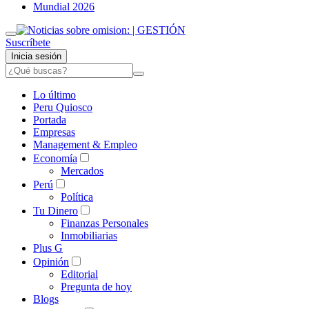
Mundial 2026
Suscríbete
Inicia sesión
Lo último
Peru Quiosco
Portada
Empresas
Management & Empleo
Economía
Mercados
Perú
Política
Tu Dinero
Finanzas Personales
Inmobiliarias
Plus G
Opinión
Editorial
Pregunta de hoy
Blogs