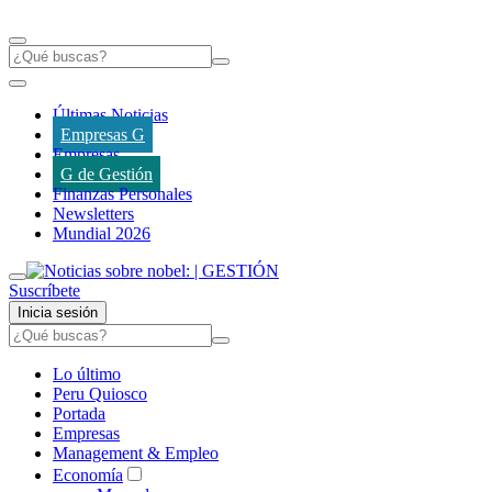
Últimas Noticias
Empresas G
Empresas
G de Gestión
Finanzas Personales
Newsletters
Mundial 2026
Suscríbete
Inicia sesión
Lo último
Peru Quiosco
Portada
Empresas
Management & Empleo
Economía