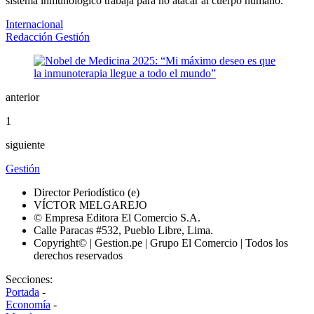
sistema inmunológico trabaja para no atacar al cuerpo humano.
Internacional
Redacción Gestión
anterior
1
siguiente
Gestión
Director Periodístico (e)
VÍCTOR MELGAREJO
© Empresa Editora El Comercio S.A.
Calle Paracas #532, Pueblo Libre, Lima.
Copyright© | Gestion.pe | Grupo El Comercio | Todos los
derechos reservados
Secciones:
Portada
-
Economía
-