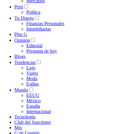
Mercados
Perú
Política
Tu Dinero
Finanzas Personales
Inmobiliarias
Plus G
Opinión
Editorial
Pregunta de hoy
Blogs
Tendencias
Lujo
Viajes
Moda
Estilos
Mundo
EEUU
México
España
Internacional
Tecnología
Club del Suscriptor
Mix
G de Gestión