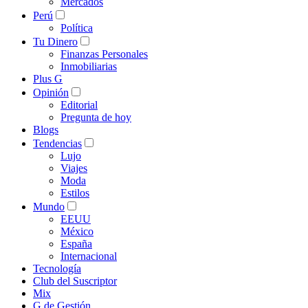
Mercados
Perú
Política
Tu Dinero
Finanzas Personales
Inmobiliarias
Plus G
Opinión
Editorial
Pregunta de hoy
Blogs
Tendencias
Lujo
Viajes
Moda
Estilos
Mundo
EEUU
México
España
Internacional
Tecnología
Club del Suscriptor
Mix
G de Gestión