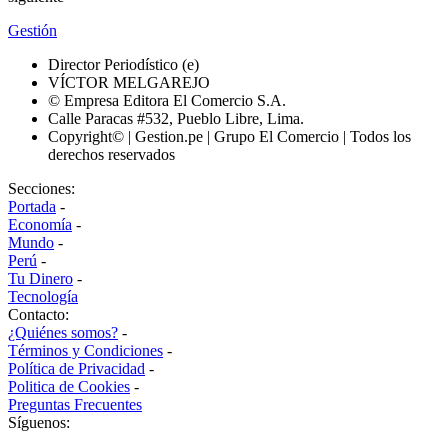
Gestión
Director Periodístico (e)
VÍCTOR MELGAREJO
© Empresa Editora El Comercio S.A.
Calle Paracas #532, Pueblo Libre, Lima.
Copyright© | Gestion.pe | Grupo El Comercio | Todos los
derechos reservados
Secciones:
Portada
-
Economía
-
Mundo
-
Perú
-
Tu Dinero
-
Tecnología
Contacto:
¿Quiénes somos?
-
Términos y Condiciones
-
Política de Privacidad
-
Politica de Cookies
-
Preguntas Frecuentes
Síguenos: