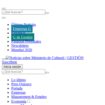
Últimas Noticias
Empresas G
Empresas
G de Gestión
Finanzas Personales
Newsletters
Mundial 2026
Suscríbete
Inicia sesión
Lo último
Peru Quiosco
Portada
Empresas
Management & Empleo
Economía