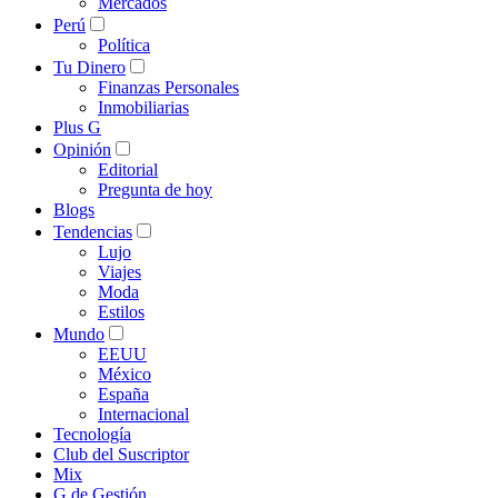
Mercados
Perú
Política
Tu Dinero
Finanzas Personales
Inmobiliarias
Plus G
Opinión
Editorial
Pregunta de hoy
Blogs
Tendencias
Lujo
Viajes
Moda
Estilos
Mundo
EEUU
México
España
Internacional
Tecnología
Club del Suscriptor
Mix
G de Gestión