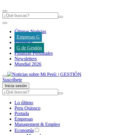
Últimas Noticias
Empresas G
Empresas
G de Gestión
Finanzas Personales
Newsletters
Mundial 2026
Suscríbete
Inicia sesión
Lo último
Peru Quiosco
Portada
Empresas
Management & Empleo
Economía