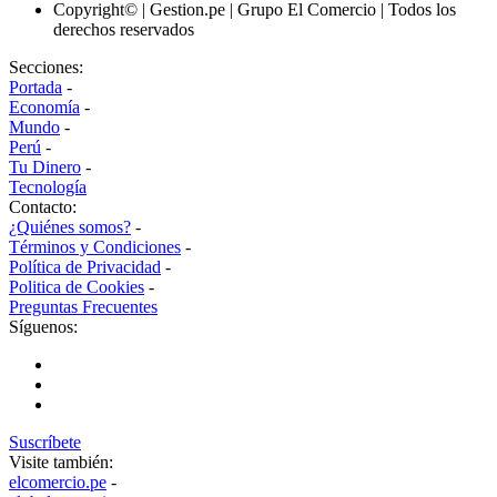
Copyright© | Gestion.pe | Grupo El Comercio | Todos los
derechos reservados
Secciones:
Portada
-
Economía
-
Mundo
-
Perú
-
Tu Dinero
-
Tecnología
Contacto:
¿Quiénes somos?
-
Términos y Condiciones
-
Política de Privacidad
-
Politica de Cookies
-
Preguntas Frecuentes
Síguenos:
Suscríbete
Visite también:
elcomercio.pe
-