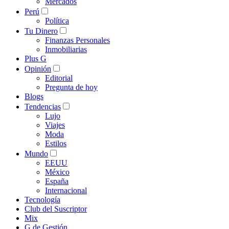
Mercados
Perú
Política
Tu Dinero
Finanzas Personales
Inmobiliarias
Plus G
Opinión
Editorial
Pregunta de hoy
Blogs
Tendencias
Lujo
Viajes
Moda
Estilos
Mundo
EEUU
México
España
Internacional
Tecnología
Club del Suscriptor
Mix
G de Gestión