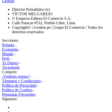
Gestión
Director Periodístico (e)
VÍCTOR MELGAREJO
© Empresa Editora El Comercio S.A.
Calle Paracas #532, Pueblo Libre, Lima.
Copyright© | Gestion.pe | Grupo El Comercio | Todos los
derechos reservados
Secciones:
Portada
-
Economía
-
Mundo
-
Perú
-
Tu Dinero
-
Tecnología
Contacto:
¿Quiénes somos?
-
Términos y Condiciones
-
Política de Privacidad
-
Politica de Cookies
-
Preguntas Frecuentes
Síguenos: