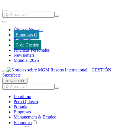
Últimas Noticias
Empresas G
Empresas
G de Gestión
Finanzas Personales
Newsletters
Mundial 2026
Suscríbete
Inicia sesión
Lo último
Peru Quiosco
Portada
Empresas
Management & Empleo
Economía