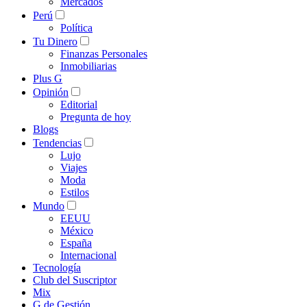
Mercados
Perú
Política
Tu Dinero
Finanzas Personales
Inmobiliarias
Plus G
Opinión
Editorial
Pregunta de hoy
Blogs
Tendencias
Lujo
Viajes
Moda
Estilos
Mundo
EEUU
México
España
Internacional
Tecnología
Club del Suscriptor
Mix
G de Gestión