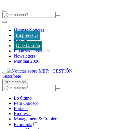
Últimas Noticias
Empresas G
Empresas
G de Gestión
Finanzas Personales
Newsletters
Mundial 2026
Suscríbete
Inicia sesión
Lo último
Peru Quiosco
Portada
Empresas
Management & Empleo
Economía