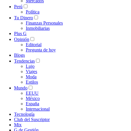
Mercados
Perú
Política
Tu Dinero
Finanzas Personales
Inmobiliarias
Plus G
Opinión
Editorial
Pregunta de hoy
Blogs
Tendencias
Lujo
Viajes
Moda
Estilos
Mundo
EEUU
México
España
Internacional
Tecnología
Club del Suscriptor
Mix
G de Gestión