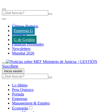
Últimas Noticias
Empresas G
Empresas
G de Gestión
Finanzas Personales
Newsletters
Mundial 2026
Suscríbete
Inicia sesión
Lo último
Peru Quiosco
Portada
Empresas
Management & Empleo
Economía