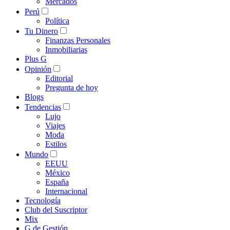
Mercados
Perú
Política
Tu Dinero
Finanzas Personales
Inmobiliarias
Plus G
Opinión
Editorial
Pregunta de hoy
Blogs
Tendencias
Lujo
Viajes
Moda
Estilos
Mundo
EEUU
México
España
Internacional
Tecnología
Club del Suscriptor
Mix
G de Gestión