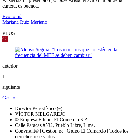
Austeridad”, presentado por José Arista, el actual titular de la
cartera, es bueno...
Economía
Mariana Ruiz Mariano
|
PLUS
G
anterior
1
siguiente
Gestión
Director Periodístico (e)
VÍCTOR MELGAREJO
© Empresa Editora El Comercio S.A.
Calle Paracas #532, Pueblo Libre, Lima.
Copyright© | Gestion.pe | Grupo El Comercio | Todos los
derechos reservados